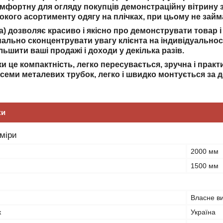
фортну для огляду покупців демонстраційну вітрину 
рокого асортименту одягу на плічках, при цьому не займ
ка) дозволяє красиво і якісно про демонструвати товар
мально сконцентрувати увагу клієнта на індивідуальнос
ьшити ваші продажі і доходи у декілька разів.
и це компактність, легко пересувається, зручна і практ
 семи металевих трубок, легко і швидко монтується за 
ки
зміри
2000 мм
1500 мм
Власне в
к
Україна