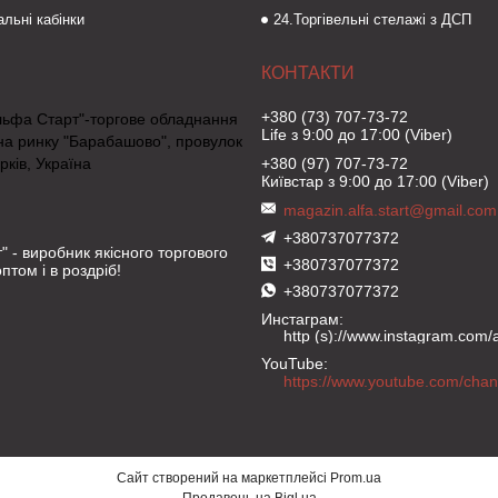
льні кабінки
24.Торгівельні стелажі з ДСП
+380 (73) 707-73-72
льфа Старт"-торгове обладнання
Life з 9:00 до 17:00 (Viber)
на ринку "Барабашово", провулок
рків, Україна
+380 (97) 707-73-72
Київстар з 9:00 до 17:00 (Viber)
magazin.alfa.start@gmail.com
+380737077372
" - виробник якісного торгового
+380737077372
птом і в роздріб!
+380737077372
Инстаграм
http (s)://www.instagram.com/al
YouTube
Сайт створений на маркетплейсі
Prom.ua