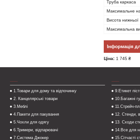
Труба каркаса
Максимальне н
Висота нижньої
Максимальна в
Інформація д
Ціна:
1 745 ₴
___
___
1.Товари для дому та відпочинку
9.Етикет піс
2. Канцелярські товари
10.Багажні г
3.Меблі
11.Стрейч-пл
4.Пакети для пакування
12. Стенди, 
5.Чохли для одягу
13. Сходи с
6.Тримери, відпарювачі
14.Все для 
7.Система Джокер
15.Сітчасті 