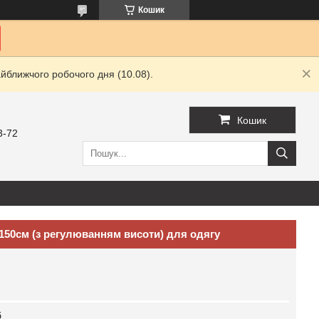
Кошик
йближчого робочого дня (10.08).
Кошик
3-72
х150см (з регулюванням висоти) для одягу
б