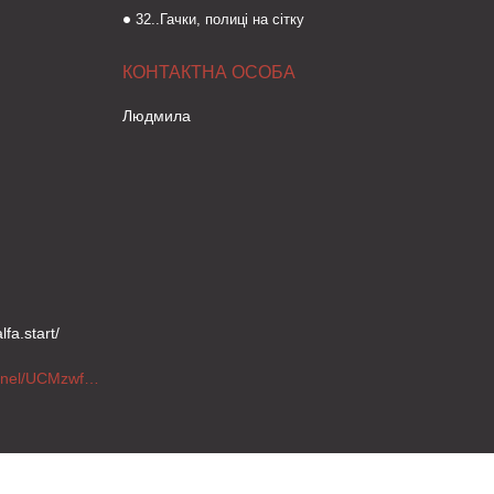
32..Гачки, полиці на сітку
Людмила
fa.start/
https://www.youtube.com/channel/UCMzwfuPdxogFIKF_nELVFNw