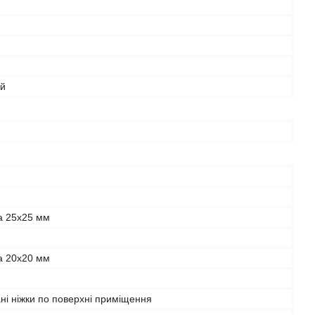
ий
а 25х25 мм
а 20х20 мм
ні ніжки по поверхні приміщення