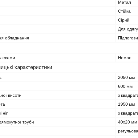
Метал
Стійка
Сірий
Для одягу
ня обладнання
Підлогов
олесами
Немає
ицькі характеристики
а
2050 мм
600 мм
ної висоти
з квадрат
ота
1950 мм
 ніг
з квадрат
рямокутної труби
40х20 мм
регульова