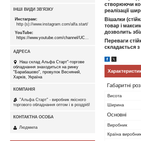
створюючи ком
ІНШІ ВИДИ ЗВ'ЯЗКУ
реалізації ши
Вішалки (стій
Инстаграм
http (s)://www.instagram.com/alfa.start/
товар і макси
дозволить збіл
YouTube
https://www.youtube.com/channel/UCMzwfuPdxogFIKF_nELVFNw
Переваги стійк
складається з
Наш склад Альфа Старт"-торгове
обладнання знаходиться на ринку
Характеристи
"Барабашово", провулок Весняний,
Харків, Україна
Габаритні ро
Висота
"Альфа Старт" - виробник якісного
торгового обладнання оптом і в роздріб!
Ширина
Основні
Виробник
Людмила
Країна виробни