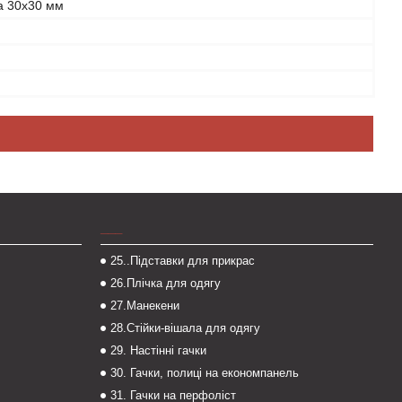
а 30х30 мм
___
25..Підставки для прикрас
26.Плічка для одягу
27.Манекени
28.Стійки-вішала для одягу
29. Настінні гачки
30. Гачки, полиці на економпанель
31. Гачки на перфоліст