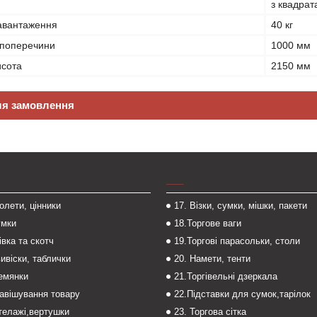
з квадрат
авантаження
40 кг
 поперечини
1000 мм
исота
2150 мм
ля замовлення
___
толети, цінники
17. Візки, сумки, мішки, пакети
умки
18.Торгове ваги
івка та скотч
19.Торгові парасольки, столи
вивіски, таблички
20. Намети, тенти
темянки
21.Торгівельні дзеркала
навішування товару
22.Підставки для сумок,тарілок
стелажі,вертушки
23. Торгова сітка