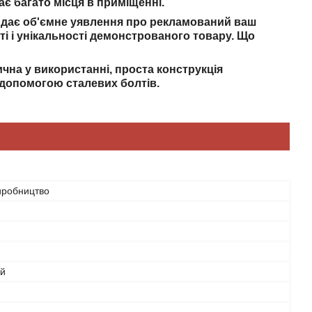
ає багато місця в приміщенні.
 і дає об'ємне уявлення про рекламований ваш
ті і унікальності демонстрованого товару. Що
ична у використанні, проста конструкція
 допомогою сталевих болтів.
иробництво
ий