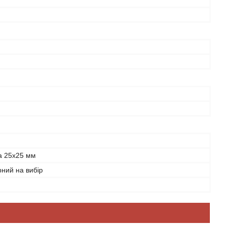
а 25х25 мм
орний на вибір