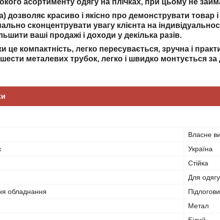
рокого асортименту одягу на плічках, при цьому не займ
ка) дозволяє красиво і якісно про демонструвати товар
мально сконцентрувати увагу клієнта на індивідуальнос
ьшити ваші продажі і доходи у декілька разів.
и це компактність, легко пересувається, зручна і практ
 шести металевих трубок, легко і швидко монтується за
ки
Власне в
к
Україна
Стійка
Для одягу
ня обладнання
Підлогов
Метал