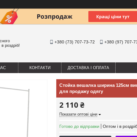
існого
+380 (73) 707-73-72
+380 (97) 707-7
 в роздріб!
НАС
КОНТАКТИ
ДОСТАВКА І ОПЛАТА
Стойка вешалка ширина 125см вис
для продажу одягу
2 110 ₴
Показати оптові ціни
Готово до відправки
Оптом і в роздрі