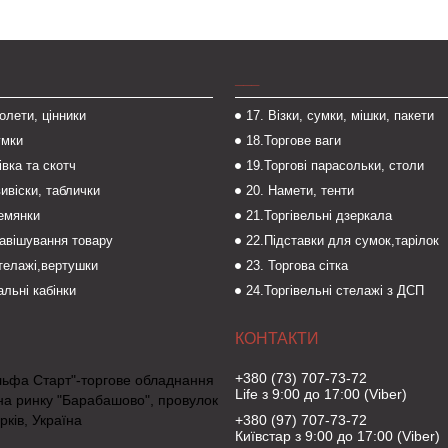
___
толети, цінники
17. Візки, сумки, мішки, пакети
умки
18.Торгове ваги
івка та скотч
19.Торгові парасольки, столи
вивіски, таблички
20. Намети, тенти
темянки
21.Торгівельні дзеркала
навішування товару
22.Підставки для сумок,тарілок
стелажі,вертушки
23. Торгова сітка
льні кабінки
24.Торгівельні стелажі з ДСП
+380 (73) 707-73-72
льфа Старт"-торгове обладнання
Life з 9:00 до 17:00 (Viber)
на ринку "Барабашово", провулок
рків, Україна
+380 (97) 707-73-72
Київстар з 9:00 до 17:00 (Viber)