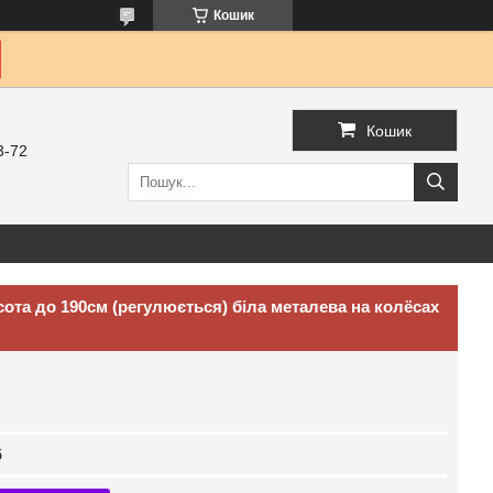
Кошик
Кошик
3-72
ота до 190см (регулюється) біла металева на колёсах
б