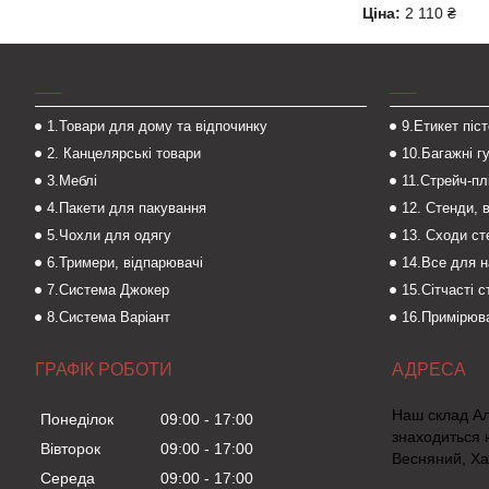
Ціна:
2 110 ₴
___
___
1.Товари для дому та відпочинку
9.Етикет піс
2. Канцелярські товари
10.Багажні г
3.Меблі
11.Стрейч-пл
4.Пакети для пакування
12. Стенди, 
5.Чохли для одягу
13. Сходи с
6.Тримери, відпарювачі
14.Все для 
7.Система Джокер
15.Сітчасті 
8.Система Варіант
16.Примірюва
ГРАФІК РОБОТИ
Наш склад А
Понеділок
09:00
17:00
знаходиться 
Вівторок
09:00
17:00
Весняний, Ха
Середа
09:00
17:00