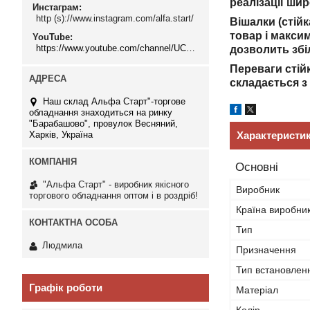
реалізації ши
Инстаграм
http (s)://www.instagram.com/alfa.start/
Вішалки (стій
товар і макси
YouTube
https://www.youtube.com/channel/UCMzwfuPdxogFIKF_nELVFNw
дозволить збіл
Переваги стійк
складається з
Наш склад Альфа Старт"-торгове
обладнання знаходиться на ринку
"Барабашово", провулок Весняний,
Харків, Україна
Характеристи
Основні
"Альфа Старт" - виробник якісного
Виробник
торгового обладнання оптом і в роздріб!
Країна виробни
Тип
Людмила
Призначення
Тип встановлен
Графік роботи
Матеріал