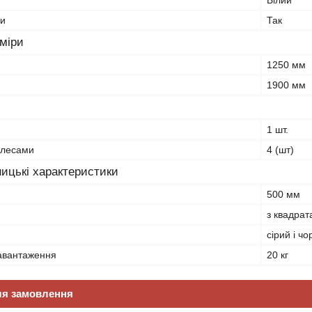
Білий
ки
Так
зміри
1250 мм
1900 мм
1 шт.
олесами
4 (шт)
ицькі характеристики
500 мм
з квадрат
сірий і ч
авантаження
20 кг
ля замовлення