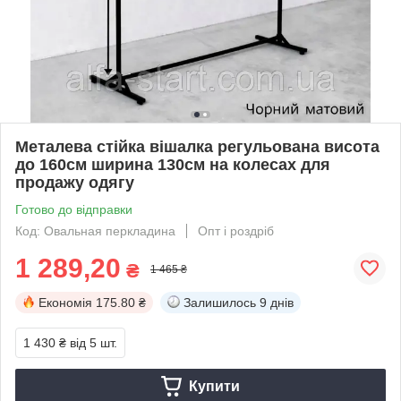
Металева стійка вішалка регульована висота
до 160см ширина 130см на колесах для
продажу одягу
Готово до відправки
Код: Овальная перкладина
Опт і роздріб
1 289,20
₴
1 465 ₴
Економія
175.80 ₴
Залишилось
9 днів
1 430 ₴
від 5 шт.
Купити