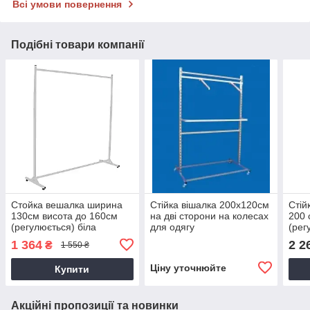
Всі умови повернення
Подібні товари компанії
Стойка вешалка ширина
Стійка вішалка 200х120см
Стій
130см висота до 160см
на дві сторони на колесах
200 
(регулюється) біла
для одягу
(рег
металева на ножках для
мета
1 364
2 2
₴
1 550 ₴
продажу одягу
прод
Ціну уточнюйте
Купити
Акційні пропозиції та новинки