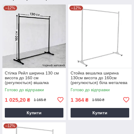
–12%
–12%
Стілка Рейл ширина 130 см
Стойка вешалка ширина
висота до 160 см
130см висота до 160см
(регулюється) вішалка
(регулюється) біла металева
підлогова металева на ніжках
на ножках для продажу одягу
Готово до відправки
Готово до відправки
для одягу
1 025,20
1 364
₴
₴
1 165 ₴
1 550 ₴
Купити
Купити
–12%