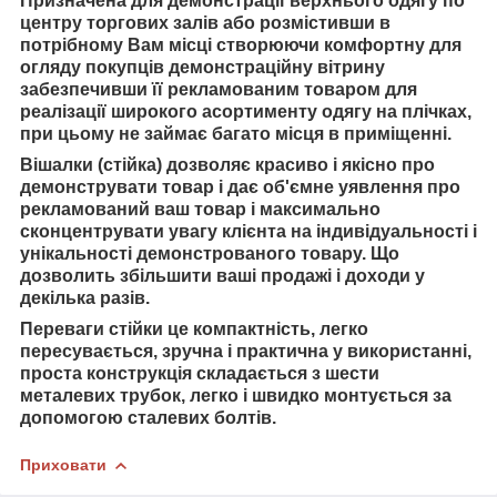
Призначена для демонстрації верхнього одягу по
центру торгових залів або розмістивши в
потрібному Вам місці створюючи комфортну для
огляду покупців демонстраційну вітрину
забезпечивши її рекламованим товаром для
реалізації широкого асортименту одягу на плічках,
при цьому не займає багато місця в приміщенні.
Вішалки (стійка) дозволяє красиво і якісно про
демонструвати товар і дає об'ємне уявлення про
рекламований ваш товар і максимально
сконцентрувати увагу клієнта на індивідуальності і
унікальності демонстрованого товару. Що
дозволить збільшити ваші продажі і доходи у
декілька разів.
Переваги стійки це компактність, легко
пересувається, зручна і практична у використанні,
проста конструкція складається з шести
металевих трубок, легко і швидко монтується за
допомогою сталевих болтів.
Приховати