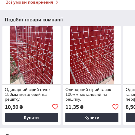
Всі умови повернення
Подібні товари компанії
Одинарний сірий гачок
Одинарний сірий гачок
Оди
150мм металевий на
100мм металевий на
гачо
решітку.
решітку.
пер
10,50
11,35
8,5
₴
₴
Купити
Купити