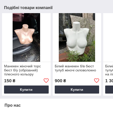
Подібні товари компанії
Манекен жіночий торс
Білий манекен б/в бюст
Біли
бюст б/у (обрізаний)
тулуб жіночі скловолокно
тулу
тілесного кольору
на п
150
900
1 3
₴
₴
Купити
Купити
Про нас