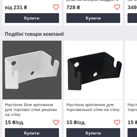
см у рамці без ніжок
231
728
349
від
₴
₴
Купити
Купити
Подібні товари компанії
Настінне біле кріплення
Настінне кріплення для
Наст
для торгової сітки решітки
торговельної сітки на стіну
торг
на стіну
15
15
15
₴/од.
₴/од.
₴
Купити
Купити