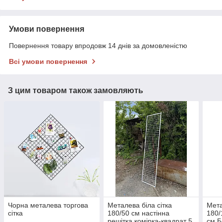
Умови повернення
Повернення товару впродовж 14 днів за домовленістю
Всі умови повернення
З цим товаром також замовляють
Чорна металева торгова
Металева біла сітка
Мета
сітка
180/50 см настінна
180/
решітка комірка-квадрат 5
см 