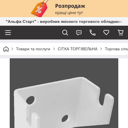
"Альфа Старт" - виробник якісного торгового обладнання о
Товари та послуги
СІТКА ТОРГІВЕЛЬНА
Торгова сітк