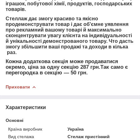
іграшок, побутової хімії, продуктів, господарських
товарів.
Стеллаж
дає змогу красиво та якісно
продемонструвати товар і
дає об'ємне уявлення
про рекламний
вашому товарі й
максимально
сконцентрувати увагу клієнта на індивідуальності
й унікальності демонстрованого товару. Ч
то дасть
змогу збільшити ваші продажі та доходи в кілька
раз.
Кожна додаткова секція може продаватися
окремо, ціна за одну секцію 287 грн.Так само є
перегородка в секцію — 50 грн.
Приховати
Характеристики
Основні
Країна виробник
Україна
Вид стелажа
Стелаж пристінний