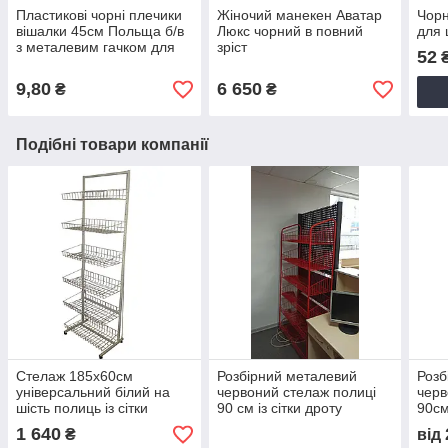
Пластикові чорні плечики
Жіночий манекен Аватар
Чорн
вішалки 45см Польща б/в
Люкс чорний в повний
для 
з металевим гачком для
зріст
52
одягу
9,80
6 650
₴
₴
Подібні товари компанії
Стелаж 185х60см
Розбірний металевий
Розб
універсальний білий на
червоний стелаж полиці
черв
шість полиць із сітки
90 см із сітки дроту
90см
1 640
₴
від