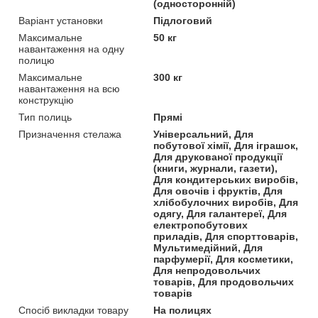
(односторонній)
Варіант установки
Підлоговий
Максимальне
50 кг
навантаження на одну
полицю
Максимальне
300 кг
навантаження на всю
конструкцію
Тип полиць
Прямі
Призначення стелажа
Універсальний, Для
побутової хімії, Для іграшок,
Для друкованої продукції
(книги, журнали, газети),
Для кондитерських виробів,
Для овочів і фруктів, Для
хлібобулочних виробів, Для
одягу, Для галантереї, Для
електропобутових
приладів, Для спорттоварів,
Мультимедійний, Для
парфумерії, Для косметики,
Для непродовольчих
товарів, Для продовольчих
товарів
Спосіб викладки товару
На полицях