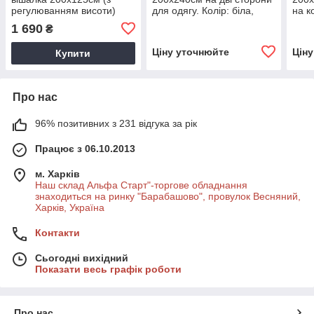
регулюванням висоти)
для одягу. Колір: біла,
на к
для одягу
чорна, металік.
Колі
1 690
₴
мета
Ціну уточнюйте
Цін
Купити
Про нас
96% позитивних з 231 відгука за рік
Працює з 06.10.2013
м. Харків
Наш склад Альфа Старт"-торгове обладнання
знаходиться на ринку "Барабашово", провулок Весняний,
Харків, Україна
Контакти
Сьогодні вихідний
Показати весь графік роботи
Про нас