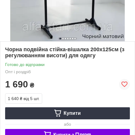
Чорна подвійна стійка-вішалка 200х125см (з
регулюванням висоти) для одягу
Готово до відправки
Опт і роздріб
1 690
₴
1 640 ₴
від 5 шт.
Купити
або
Купити з