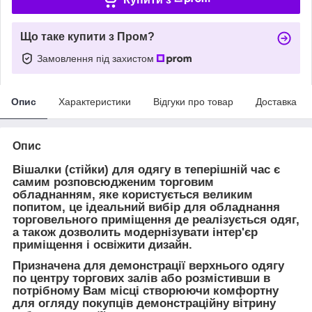
Що таке купити з Пром?
Замовлення під захистом
Опис
Характеристики
Відгуки про товар
Доставка
Опис
Вішалки (стійки) для одягу в теперішній час є
самим розповсюдженим торговим
обладнанням, яке користується великим
попитом, це ідеальний вибір для обладнання
торговельного приміщення де реалізується одяг,
а також дозволить модернізувати інтер'єр
приміщення і освіжити дизайн.
Призначена для демонстрації верхнього одягу
по центру торгових залів або розмістивши в
потрібному Вам місці створюючи комфортну
для огляду покупців демонстраційну вітрину