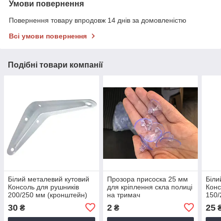
Умови повернення
Повернення товару впродовж 14 днів за домовленістю
Всі умови повернення
Подібні товари компанії
Білий металевий кутовий
Прозора присоска 25 мм
Біли
Консоль для рушників
для кріплення скла полиці
Конс
200/250 мм (кронштейн)
на тримач
150/
для кріплення полиці на
для 
30
2
25
₴
₴
стіну
стін