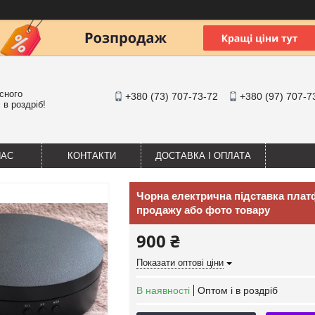
існого
+380 (73) 707-73-72
+380 (97) 707-7
 в роздріб!
НАС
КОНТАКТИ
ДОСТАВКА І ОПЛАТА
Чорна електрична підставка платф
продажу або фото товару
900 ₴
Показати оптові ціни
В наявності
Оптом і в роздріб