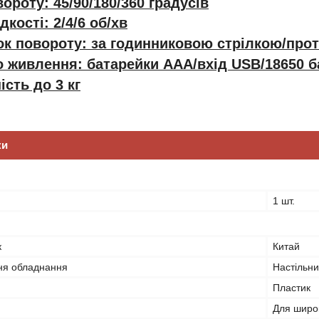
ороту: 45/90/180/360 градусів
кості: 2/4/6 об/хв
к повороту: за годинниковою стрілкою/прот
 живлення: батарейки AAA/вхід USB/18650 б
ість до 3 кг
ки
1 шт.
к
Китай
ня обладнання
Настільн
Пластик
Для широк