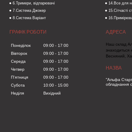
6.Тримери, відпарювачі
14.Все для 
7.Система Джокер
15.Сітчасті 
8.Система Варіант
16.Примірюва
ГРАФІК РОБОТИ
Наш склад А
Понеділок
09:00
17:00
знаходиться 
Вівторок
09:00
17:00
Весняний, Ха
Середа
09:00
17:00
Четвер
09:00
17:00
Пʼятниця
09:00
17:00
"Альфа Старт
обладнання о
Субота
10:00
15:00
Неділя
Вихідний