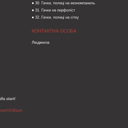
30. Гачки, полиці на економпанель
31. Гачки на перфоліст
32..Гачки, полиці на сітку
Людмила
fa.start/
https://www.youtube.com/channel/UCMzwfuPdxogFIKF_nELVFNw