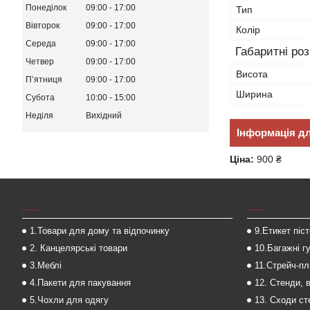
Понеділок
09:00
17:00
Тип
Вівторок
09:00
17:00
Колір
Середа
09:00
17:00
Габаритні ро
Четвер
09:00
17:00
Висота
Пʼятниця
09:00
17:00
Ширина
Субота
10:00
15:00
Неділя
Вихідний
Інформація д
Ціна:
900 ₴
___
___
1.Товари для дому та відпочинку
9.Етикет піс
2. Канцелярські товари
10.Багажні г
3.Меблі
11.Стрейч-пл
4.Пакети для пакування
12. Стенди, 
5.Чохли для одягу
13. Сходи с