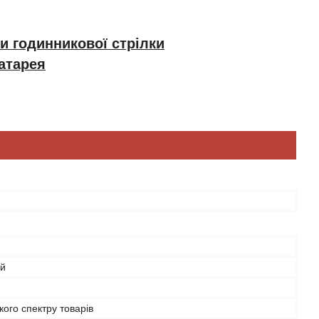
и годинникової стрілки
атарея
ий
ого спектру товарів