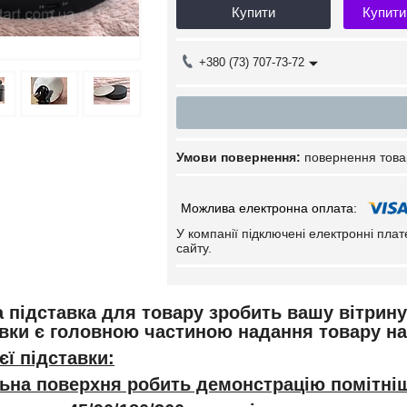
Купити
Купити
+380 (73) 707-73-72
повернення това
У компанії підключені електронні пла
сайту.
 підставка для товару зробить вашу вітрину
авки є головною частиною надання товару на
єї підставки:
ьна поверхня робить демонстрацію помітн