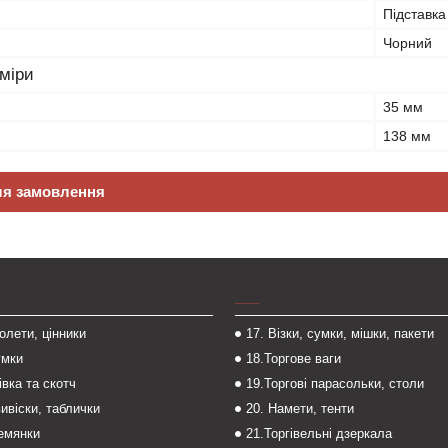
Підставка
Чорний
зміри
35 мм
138 мм
ля замовлення
___
толети, цінники
17. Візки, сумки, мішки, пакети
умки
18.Торгове ваги
івка та скотч
19.Торгові парасольки, столи
вивіски, таблички
20. Намети, тенти
темянки
21.Торгівельні дзеркала