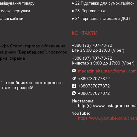
навішування товару
22.Підставки для сумок,тарілок
стелажі,вертушки
23. Торгова сітка
льні кабінки
24.Торгівельні стелажі з ДСП
+380 (73) 707-73-72
льфа Старт"-торгове обладнання
Life з 9:00 до 17:00 (Viber)
на ринку "Барабашово", провулок
рків, Україна
+380 (97) 707-73-72
Київстар з 9:00 до 17:00 (Viber)
magazin.alfa.start@gmail.com
+380737077372
" - виробник якісного торгового
+380737077372
птом і в роздріб!
+380737077372
Инстаграм
http (s)://www.instagram.com/al
YouTube