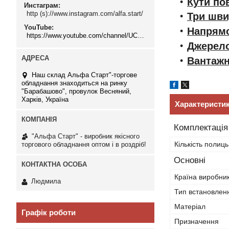
Кути пов
Инстаграм
http (s)://www.instagram.com/alfa.start/
Три швид
YouTube
Напрямо
https://www.youtube.com/channel/UCMzwfuPdxogFIKF_nELVFNw
Джерело
Вантажн
Наш склад Альфа Старт"-торгове
обладнання знаходиться на ринку
"Барабашово", провулок Весняний,
Харків, Україна
Характеристи
Комплектація
"Альфа Старт" - виробник якісного
Кількість полиць
торгового обладнання оптом і в роздріб!
Основні
Країна виробни
Людмила
Тип встановлен
Матеріал
Графік роботи
Призначення