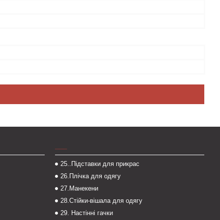
___
25..Підставки для прикрас
26.Плічка для одягу
27.Манекени
28.Стійки-вішала для одягу
29. Настінні гачки