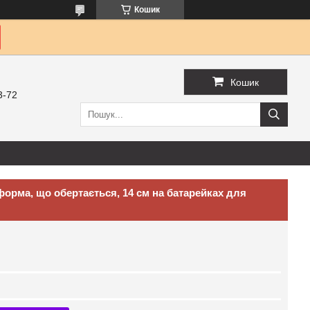
Кошик
Кошик
3-72
орма, що обертається, 14 см на батарейках для