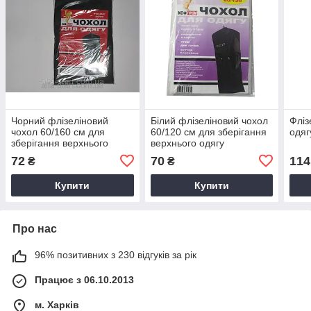
Чорний флізеліновий
Білий флізеліновий чохол
Фліз
чохол 60/160 см для
60/120 см для зберігання
одяг
зберігання верхнього
верхнього одягу
одягу
72
70
114
₴
₴
Купити
Купити
Про нас
96% позитивних з 230 відгуків за рік
Працює з 06.10.2013
м. Харків