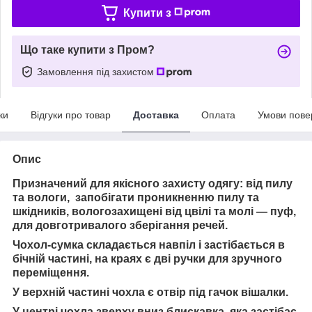
Купити з
Що таке купити з Пром?
Замовлення під захистом
ки
Відгуки про товар
Доставка
Оплата
Умови пове
Опис
Призначений для якісного захисту одягу: від пилу
та вологи, запобігати проникненню пилу та
шкідників, вологозахищені від цвілі та молі — пуф,
для довготривалого зберігання речей.
Чохол-сумка складається навпіл і застібається в
бічній частині, на краях є дві ручки для зручного
переміщення.
У верхній частині чохла є отвір під гачок вішалки.
У центрі чохла зверху вниз блискавка, яка застібає