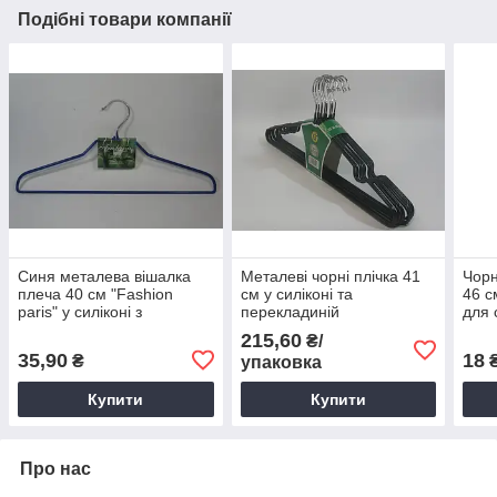
Подібні товари компанії
Синя металева вішалка
Металеві чорні плічка 41
Чорн
плеча 40 см "Fashion
см у силіконі та
46 с
paris" у силіконі з
перекладиній
для 
перекладиною
215,60
₴/
35,90
18
₴
упаковка
Купити
Купити
Про нас