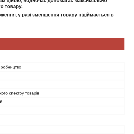
вам ціною, водночас допомагає максимально
о товару.
оження, у разі зменшення товару підіймається в
иробництво
ого спектру товарів
ий