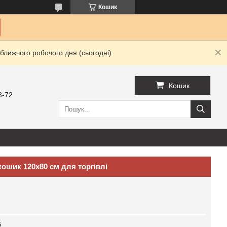
Кошик
ближчого робочого дня (сьогодні).
Кошик
3-72
ошик 120х80 см для торгівлі
б