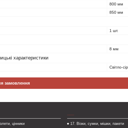
800 мм
850 мм
1 шт.
8 мм
ицькі характеристики
Світло-сі
ля замовлення
___
толети, цінники
17. Візки, сумки, мішки, пакети