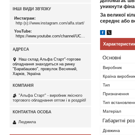
Допомагає шви
уникнути фіна
ІНШІ ВИДИ ЗВ'ЯЗКУ
За великої кі
Инстаграм
середнє або 
http (s)://www.instagram.com/alfa.start/
YouTube
https://www.youtube.com/channel/UCMzwfuPdxogFIKF_nELVFNw
Характеристи
Основні
Наш склад Альфа Старт"-торгове
обладнання знаходиться на ринку
Виробник
"Барабашово", провулок Весняний,
Харків, Україна
Країна виробни
Тип
Призначення
"Альфа Старт" - виробник якісного
торгового обладнання оптом і в роздріб!
Тип встановлен
Матеріал
Габаритні ро
Людмила
Довжина