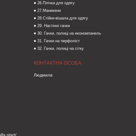
26.Плічка для одягу
27.Манекени
28.Стійки-вішала для одягу
29. Настінні гачки
30. Гачки, полиці на економпанель
31. Гачки на перфоліст
32..Гачки, полиці на сітку
Людмила
fa.start/