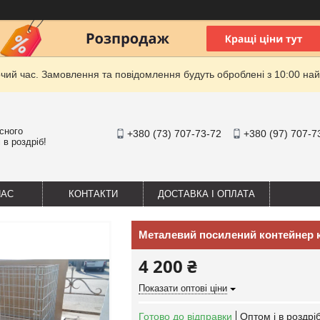
очий час. Замовлення та повідомлення будуть оброблені з 10:00 най
існого
+380 (73) 707-73-72
+380 (97) 707-7
 в роздріб!
НАС
КОНТАКТИ
ДОСТАВКА І ОПЛАТА
Металевий посилений контейнер к
4 200 ₴
Показати оптові ціни
Готово до відправки
Оптом і в роздрі