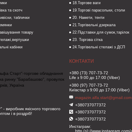
умки
18.Торгове ваги
івка та скотч
19.Торгові парасольки, столи
вивіски, таблички
20. Намети, тенти
темянки
21.Торгівельні дзеркала
навішування товару
22.Підставки для сумок,тарілок
стелажі,вертушки
23. Торгова сітка
льні кабінки
24.Торгівельні стелажі з ДСП
+380 (73) 707-73-72
льфа Старт"-торгове обладнання
Life з 9:00 до 17:00 (Viber)
на ринку "Барабашово", провулок
рків, Україна
+380 (97) 707-73-72
Київстар з 9:00 до 17:00 (Viber)
magazin.alfa.start@gmail.com
+380737077372
" - виробник якісного торгового
+380737077372
птом і в роздріб!
+380737077372
Инстаграм
http (s)://www.instagram.com/al