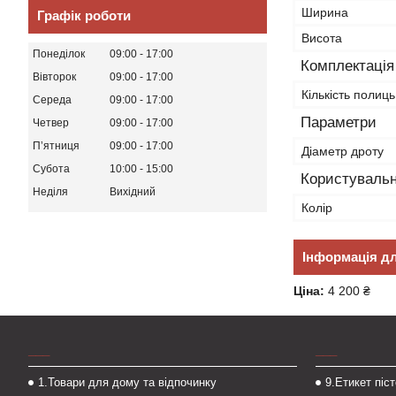
Ширина
Графік роботи
Висота
Понеділок
09:00
17:00
Комплектація
Вівторок
09:00
17:00
Кількість полиць
Середа
09:00
17:00
Параметри
Четвер
09:00
17:00
Пʼятниця
09:00
17:00
Діаметр дроту
Субота
10:00
15:00
Користувальн
Неділя
Вихідний
Колір
Інформація д
Ціна:
4 200 ₴
___
___
1.Товари для дому та відпочинку
9.Етикет піс