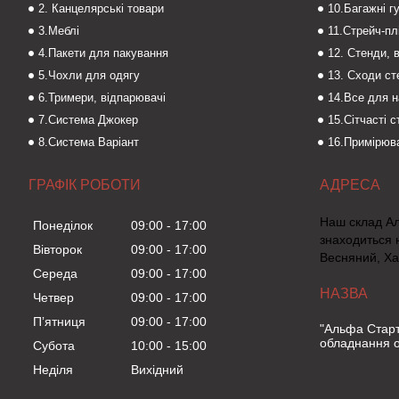
2. Канцелярські товари
10.Багажні г
3.Меблі
11.Стрейч-пл
4.Пакети для пакування
12. Стенди, 
5.Чохли для одягу
13. Сходи с
6.Тримери, відпарювачі
14.Все для 
7.Система Джокер
15.Сітчасті 
8.Система Варіант
16.Примірюва
ГРАФІК РОБОТИ
Наш склад А
Понеділок
09:00
17:00
знаходиться 
Вівторок
09:00
17:00
Весняний, Ха
Середа
09:00
17:00
Четвер
09:00
17:00
Пʼятниця
09:00
17:00
"Альфа Старт
обладнання о
Субота
10:00
15:00
Неділя
Вихідний