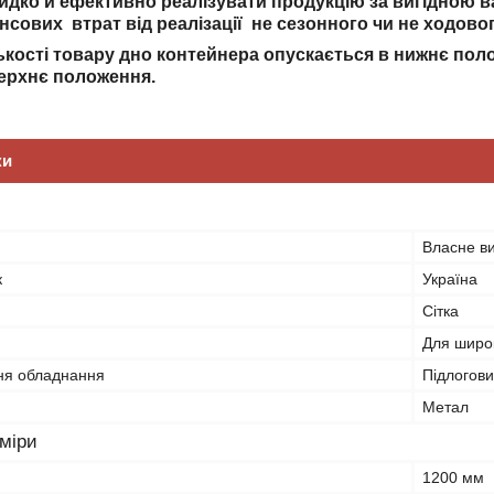
дко й ефективно реалізувати продукцію за вигідною 
нсових втрат від реалізації не сезонного чи не ходовог
лькості товару дно контейнера опускається в нижнє пол
верхнє положення.
ки
Власне в
к
Україна
Сітка
Для широк
ня обладнання
Підлогов
Метал
зміри
1200 мм