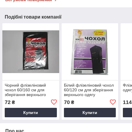
Подібні товари компанії
Чорний флізеліновий
Білий флізеліновий чохол
Фліз
чохол 60/160 см для
60/120 см для зберігання
одяг
зберігання верхнього
верхнього одягу
одягу
72
70
114
₴
₴
Купити
Купити
Про нас