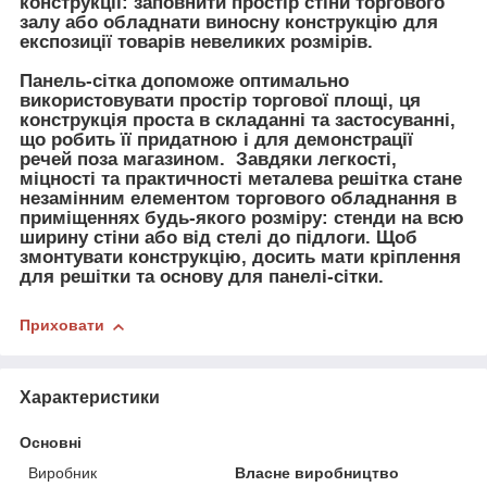
конструкції: заповнити простір стіни торгового
залу або обладнати виносну конструкцію для
експозиції товарів невеликих розмірів.
Панель-сітка допоможе оптимально
використовувати простір торгової площі, ця
конструкція проста в складанні та застосуванні,
що робить її придатною і для демонстрації
речей поза магазином. Завдяки легкості,
міцності та практичності металева решітка стане
незамінним елементом торгового обладнання в
приміщеннях будь-якого розміру: стенди на всю
ширину стіни або від стелі до підлоги. Щоб
змонтувати конструкцію, досить мати кріплення
для решітки та основу для панелі-сітки.
Приховати
Характеристики
Основні
Виробник
Власне виробництво