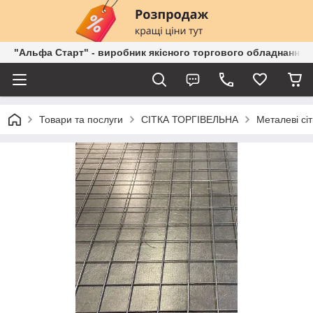
"Альфа Старт" - виробник якісного торгового обладнання о
Товари та послуги
СІТКА ТОРГІВЕЛЬНА
Металеві сі