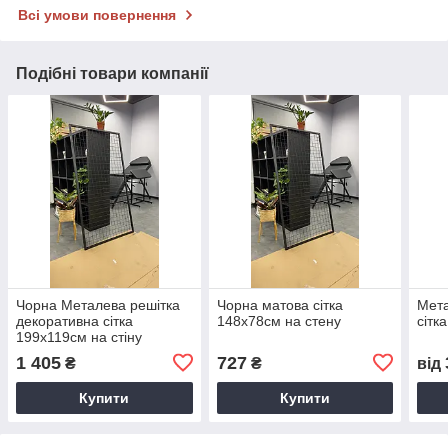
Всі умови повернення
Подібні товари компанії
Чорна Металева решітка
Чорна матова сітка
Мета
декоративна сітка
148х78см на стену
сітк
199х119см на стіну
1 405
727
₴
₴
від
Купити
Купити