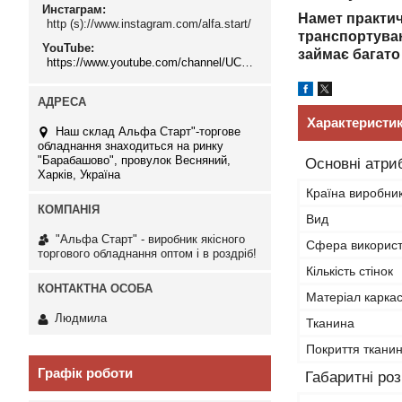
Инстаграм
Намет практичн
http (s)://www.instagram.com/alfa.start/
транспортуван
YouTube
займає багато
https://www.youtube.com/channel/UCMzwfuPdxogFIKF_nELVFNw
Характеристи
Наш склад Альфа Старт"-торгове
обладнання знаходиться на ринку
"Барабашово", провулок Весняний,
Основні атри
Харків, Україна
Країна виробни
Вид
"Альфа Старт" - виробник якісного
Сфера викорис
торгового обладнання оптом і в роздріб!
Кількість стінок
Матеріал каркас
Людмила
Тканина
Покриття ткани
Графік роботи
Габаритні ро