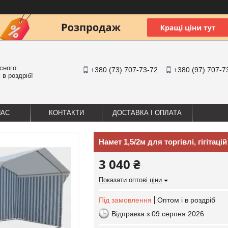
існого
+380 (73) 707-73-72
+380 (97) 707-7
 в роздріб!
НАС
КОНТАКТИ
ДОСТАВКА І ОПЛАТА
Намет 1,5/2м для торгівлі, гігітаці
3 040 ₴
Показати оптові ціни
Під замовлення
Оптом і в роздріб
Відправка з 09 серпня 2026