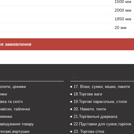
1500 мм
2000 мм
1850 мм
20 мм
ля замовлення
___
толети, цінники
17. Візки, сумки, мішки, пакети
умки
18.Торгове ваги
івка та скотч
19.Торгові парасольки, столи
вивіски, таблички
20. Намети, тенти
темянки
21.Торгівельні дзеркала
навішування товару
22.Підставки для сумок,тарілок
стелажі,вертушки
23. Торгова сітка