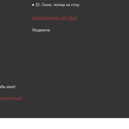
32..Гачки, полиці на сітку
Людмила
fa.start/
https://www.youtube.com/channel/UCMzwfuPdxogFIKF_nELVFNw