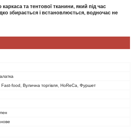
каркаса та тентової тканини, який під час
дко збирається і встановлюється, водночас не
алатка
 Fast-food, Вулична торгівля, HoReCa, Фуршет
ілен
анове