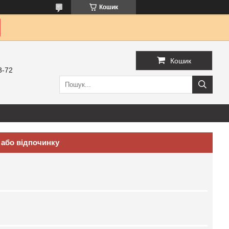
Кошик
Кошик
3-72
й або відпочинку