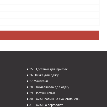
___
25..Підставки для прикрас
26.Плічка для одягу
27.Манекени
28.Стійки-вішала для одягу
29. Настінні гачки
30. Гачки, полиці на економпанель
31. Гачки на перфоліст