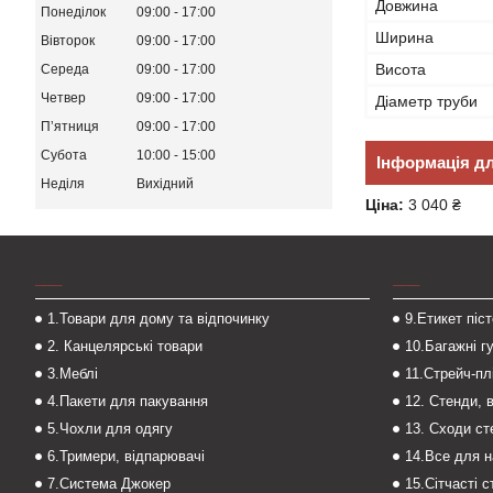
Довжина
Понеділок
09:00
17:00
Ширина
Вівторок
09:00
17:00
Висота
Середа
09:00
17:00
Четвер
09:00
17:00
Діаметр труби
Пʼятниця
09:00
17:00
Субота
10:00
15:00
Інформація д
Неділя
Вихідний
Ціна:
3 040 ₴
___
___
1.Товари для дому та відпочинку
9.Етикет піс
2. Канцелярські товари
10.Багажні г
3.Меблі
11.Стрейч-пл
4.Пакети для пакування
12. Стенди, 
5.Чохли для одягу
13. Сходи с
6.Тримери, відпарювачі
14.Все для 
7.Система Джокер
15.Сітчасті 