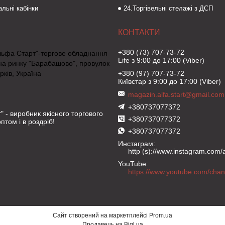
льні кабінки
24.Торгівельні стелажі з ДСП
+380 (73) 707-73-72
льфа Старт"-торгове обладнання
Life з 9:00 до 17:00 (Viber)
на ринку "Барабашово", провулок
рків, Україна
+380 (97) 707-73-72
Київстар з 9:00 до 17:00 (Viber)
magazin.alfa.start@gmail.com
+380737077372
" - виробник якісного торгового
+380737077372
птом і в роздріб!
+380737077372
Инстаграм
http (s)://www.instagram.com/al
YouTube
Сайт створений на маркетплейсі
Prom.ua
Продавець на Bigl.ua