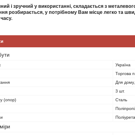
ий і зручний у використанні, складається з металевого 
ня розбирається, у потрібному Вам місце легко та шви
 часу.
ки
бути
к
Україна
Торгова п
тання
Для дому,
3 шт.
у (опор)
Сталь
Поліпроп
ни
Поліурет
зміри