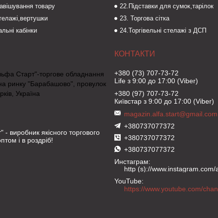
навішування товару
22.Підставки для сумок,тарілок
стелажі,вертушки
23. Торгова сітка
льні кабінки
24.Торгівельні стелажі з ДСП
+380 (73) 707-73-72
льфа Старт"-торгове обладнання
Life з 9:00 до 17:00 (Viber)
на ринку "Барабашово", провулок
рків, Україна
+380 (97) 707-73-72
Київстар з 9:00 до 17:00 (Viber)
magazin.alfa.start@gmail.com
+380737077372
" - виробник якісного торгового
+380737077372
птом і в роздріб!
+380737077372
Инстаграм
http (s)://www.instagram.com/al
YouTube