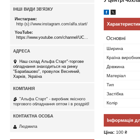
У центрі чохла
ІНШІ ВИДИ ЗВ'ЯЗКУ
Инстаграм
Характеристи
http (s)://www.instagram.com/alfa.start/
YouTube
https://www.youtube.com/channel/UCMzwfuPdxogFIKF_nELVFNw
Основні
Ширина
Країна виробни
Наш склад Альфа Старт"-торгове
обладнання знаходиться на ринку
Довжина
"Барабашово", провулок Весняний,
Матеріал
Харків, Україна
Тип
Застібка
"Альфа Старт" - виробник якісного
Колір
торгового обладнання оптом і в роздріб!
Інформація д
Людмила
Ціна:
100 ₴