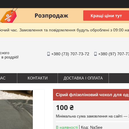
бочий час. Замовлення та повідомлення будуть оброблені з 09:00 на
існого
+380 (73) 707-73-72
+380 (97) 707-7
 в роздріб!
НАС
КОНТАКТИ
ДОСТАВКА І ОПЛАТА
Сірий флізеліновий чохол для одя
100 ₴
Мінімальна сума замовлення на сайті — 
В наявності
Код:
NaSee