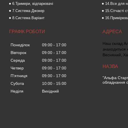
6.Тримери, відпарювачі
14.Все для 
7.Система Джокер
15.Сітчасті 
8.Система Варіант
16.Примірюва
ГРАФІК РОБОТИ
Наш склад А
Понеділок
09:00
17:00
знаходиться 
Вівторок
09:00
17:00
Весняний, Ха
Середа
09:00
17:00
Четвер
09:00
17:00
Пʼятниця
09:00
17:00
"Альфа Старт
обладнання о
Субота
10:00
15:00
Неділя
Вихідний