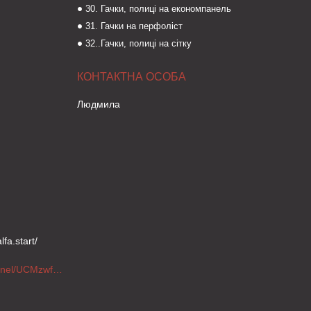
30. Гачки, полиці на економпанель
31. Гачки на перфоліст
32..Гачки, полиці на сітку
Людмила
fa.start/
https://www.youtube.com/channel/UCMzwfuPdxogFIKF_nELVFNw