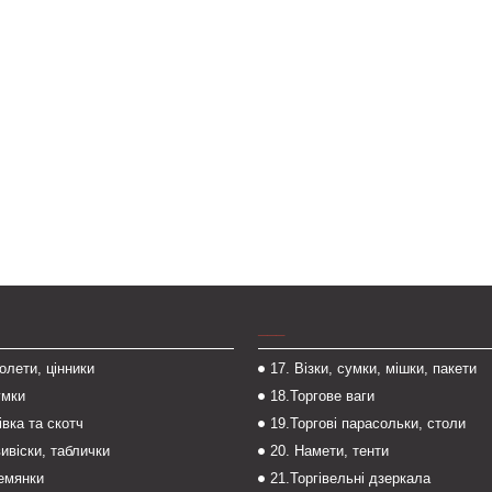
___
толети, цінники
17. Візки, сумки, мішки, пакети
умки
18.Торгове ваги
івка та скотч
19.Торгові парасольки, столи
вивіски, таблички
20. Намети, тенти
темянки
21.Торгівельні дзеркала