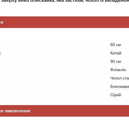
 зверху вниз блискавка, яка застібає чохол із вкладено
ки
60 см
к
Китай
90 см
Флізелін
Чохол ст
Блискавк
Сірий
ля замовлення