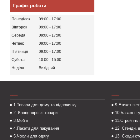
Графік роботи
Понеділок
09:00
17:00
Вівторок
09:00
17:00
Середа
09:00
17:00
Четвер
09:00
17:00
Пʼятниця
09:00
17:00
Субота
10:00
15:00
Неділя
Вихідний
___
___
1.Товари для дому та відпочинку
9.Етикет піс
2. Канцелярські товари
10.Багажні г
3.Меблі
11.Стрейч-пл
4.Пакети для пакування
12. Стенди, 
5.Чохли для одягу
13. Сходи с