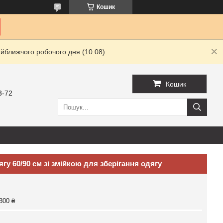
Кошик
йближчого робочого дня (10.08).
Кошик
3-72
гу 60/90 см зі змійкою для зберігання одягу
300 ₴