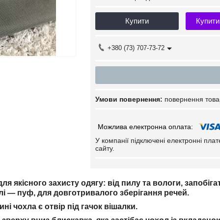
Купити
Купити
+380 (73) 707-73-72
повернення това
У компанії підключені електронні пла
сайту.
ля якісного захисту одягу: від пилу та вологи, запобіг
олі ― пуф, для довготривалого зберігання речей.
ині чохла є отвір під гачок вішалки.