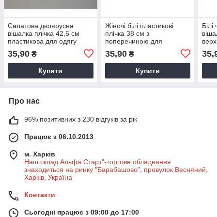
Салатова двоярусна
Жіночі білі пластикові
Білі
вішалка плічка 42,5 см
плічка 38 см з
віша
пластикова для одягу
поперечиною для
верх
верхнього одягу
пер
35,90
35,90
35,
₴
₴
Купити
Купити
Про нас
96% позитивних з 230 відгуків за рік
Працює з 06.10.2013
м. Харків
Наш склад Альфа Старт"-торгове обладнання
знаходиться на ринку "Барабашово", провулок Весняний,
Харків, Україна
Контакти
Сьогодні працює з 09:00 до 17:00