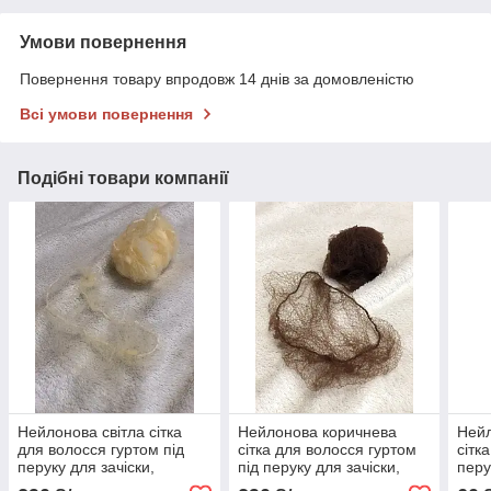
Умови повернення
Повернення товару впродовж 14 днів за домовленістю
Всі умови повернення
Подібні товари компанії
Нейлонова світла сітка
Нейлонова коричнева
Нейл
для волосся гуртом під
сітка для волосся гуртом
сітк
перуку для зачіски,
під перуку для зачіски,
перу
стрижки, фарбування,сна
стрижки, фарбування,сна
стри