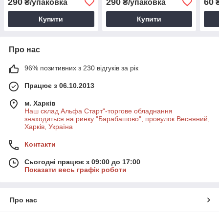
290
290
60
₴/упаковка
₴/упаковка
₴
чи танців
чи танцівник
обла
Купити
Купити
Про нас
96% позитивних з 230 відгуків за рік
Працює з 06.10.2013
м. Харків
Наш склад Альфа Старт"-торгове обладнання
знаходиться на ринку "Барабашово", провулок Весняний,
Харків, Україна
Контакти
Сьогодні працює з 09:00 до 17:00
Показати весь графік роботи
Про нас