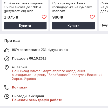
Стойка вешалка ширина
Сіра кравчучка Тачка
Стій
150см висота до 190см
господарська на гумових
на д
(регулюється) біла
колесах
для 
металева на ножках для
1 875
980
₴
₴
продажу одягу
Цін
Купити
Купити
Про нас
96% позитивних з 231 відгука за рік
Працює з 06.10.2013
м. Харків
Наш склад Альфа Старт"-торгове обладнання
знаходиться на ринку "Барабашово", провулок Весняний,
Харків, Україна
Контакти
Сьогодні вихідний
Показати весь графік роботи