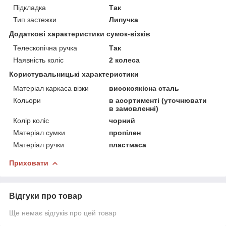
Підкладка
Так
Тип застежки
Липучка
Додаткові характеристики сумок-візків
Телескопічна ручка
Так
Наявність коліс
2 колеса
Користувальницькі характеристики
Матеріал каркаса візки
високоякісна сталь
Кольори
в асортименті (уточнювати
в замовленні)
Колір коліс
чорний
Матеріал сумки
пропілен
Матеріал ручки
пластмаса
Приховати
Відгуки про товар
Ще немає відгуків про цей товар