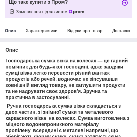
Що таке купити з Пром?
Замовлення під захистом
Опис
Характеристики
Відгуки про товар
Доставка
Опис
Господарська сумка візка на колесах — це гарний
помічник для будь-якої господині, адже завдяки
сумці візка легко перевести різний вантаж
продуктів або речей, водночас не зіпсувавши
зовнішній вигляд товару, не заглушити продукти
та не надрувати своє здоров'я. Зручна та
практична в застосуванні.
Ручна господарська сумка візка складається з
двох частин, зі знімної сумки та металевого
каркасного візка на колесах. Сумка виготовлена з
міцного водонепроникного матеріалу
пропілену всередині є металеві напрямні, що
зберігають форму сумки, сумка затягується на