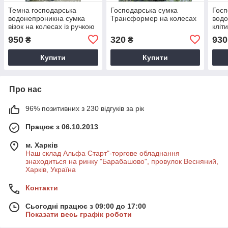
Темна господарська
Господарська сумка
Госп
водонепроникна сумка
Трансформер на колесах
водо
візок на колесах із ручкою
кліт
руч
950
320
930
₴
₴
Купити
Купити
Про нас
96% позитивних з 230 відгуків за рік
Працює з 06.10.2013
м. Харків
Наш склад Альфа Старт"-торгове обладнання
знаходиться на ринку "Барабашово", провулок Весняний,
Харків, Україна
Контакти
Сьогодні працює з 09:00 до 17:00
Показати весь графік роботи