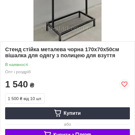
Стенд стійка металева чорна 170х70х50см
вішалка для одягу з полицею для взуття
В наявності
Опт і роздріб
1 540
₴
1 500 ₴
від 10 шт.
Купити
або
Купити з