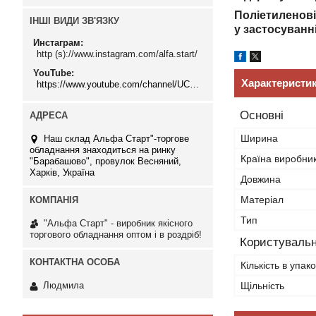
Поліетиленові 
ІНШІ ВИДИ ЗВ'ЯЗКУ
у застосуванн
Инстаграм
http (s)://www.instagram.com/alfa.start/
YouTube
Характеристи
https://www.youtube.com/channel/UCMzwfuPdxogFIKF_nELVFNw
Основні
Ширина
Наш склад Альфа Старт"-торгове
обладнання знаходиться на ринку
Країна виробни
"Барабашово", провулок Весняний,
Харків, Україна
Довжина
Матеріал
Тип
"Альфа Старт" - виробник якісного
торгового обладнання оптом і в роздріб!
Користувальн
Кількість в упако
Щільність
Людмила