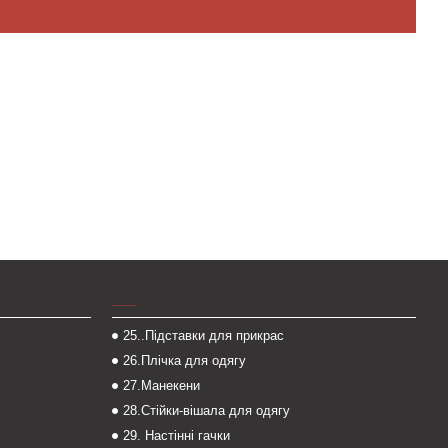
___
25..Підставки для прикрас
26.Плічка для одягу
27.Манекени
28.Стійки-вішала для одягу
29. Настінні гачки