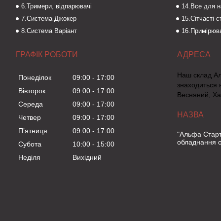
6.Тримери, відпарювачі
14.Все для 
7.Система Джокер
15.Сітчасті 
8.Система Варіант
16.Примірюва
ГРАФІК РОБОТИ
Наш склад А
Понеділок
09:00
17:00
знаходиться 
Вівторок
09:00
17:00
Весняний, Ха
Середа
09:00
17:00
Четвер
09:00
17:00
Пʼятниця
09:00
17:00
"Альфа Старт
обладнання о
Субота
10:00
15:00
Неділя
Вихідний