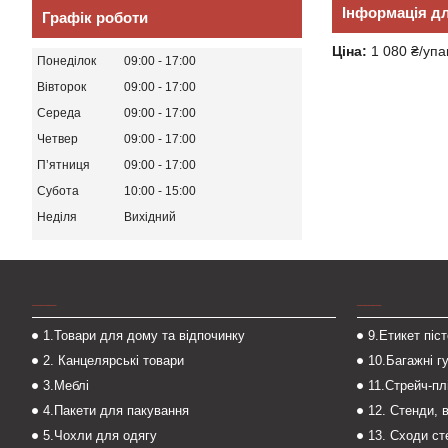
Інформація д
Графік роботи
Ціна:
1 080 ₴/упа
Понеділок
09:00
17:00
Вівторок
09:00
17:00
Середа
09:00
17:00
Четвер
09:00
17:00
Пʼятниця
09:00
17:00
Субота
10:00
15:00
Неділя
Вихідний
___
___
1.Товари для дому та відпочинку
9.Етикет піс
2. Канцелярські товари
10.Багажні г
3.Меблі
11.Стрейч-пл
4.Пакети для пакування
12. Стенди, 
5.Чохли для одягу
13. Сходи с