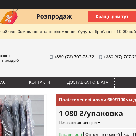
очий час. Замовлення та повідомлення будуть оброблені з 10:00 най
існого
+380 (73) 707-73-72
+380 (97) 707-7
 в роздріб!
НАС
КОНТАКТИ
ДОСТАВКА І ОПЛАТА
Поліетиленові чохли 650/1100мм д
1 080 ₴/упаковка
Показати оптові ціни
В наявності
Оптом і в роздріб
Код:
П