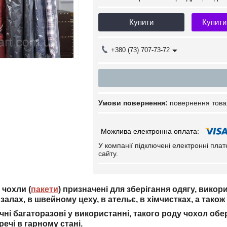
Купити
Купити
+380 (73) 707-73-72
повернення това
У компанії підключені електронні пла
сайту.
 чохли (
пакети
) призначені для зберігання одягу, викор
х
залах, в швейному цеху, в ательє, в хімчистках, а тако
ні багаторазові у використанні, такого роду чохол обер
ечі в гарному стані.