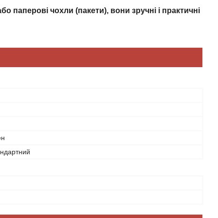
бо паперові чохли (пакети), вони зручні і практичні
ен
андартний