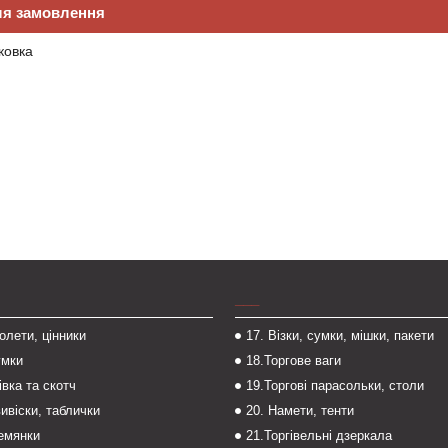
ля замовлення
ковка
___
толети, цінники
17. Візки, сумки, мішки, пакети
умки
18.Торгове ваги
івка та скотч
19.Торгові парасольки, столи
вивіски, таблички
20. Намети, тенти
темянки
21.Торгівельні дзеркала