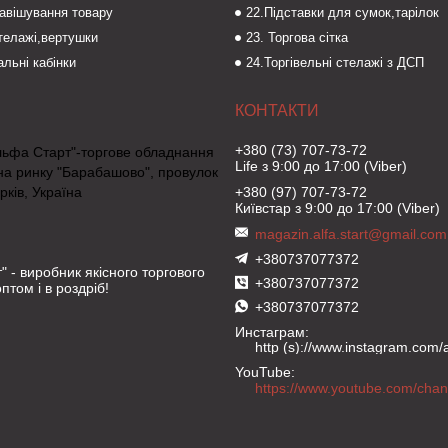
навішування товару
22.Підставки для сумок,тарілок
стелажі,вертушки
23. Торгова сітка
льні кабінки
24.Торгівельні стелажі з ДСП
+380 (73) 707-73-72
льфа Старт"-торгове обладнання
Life з 9:00 до 17:00 (Viber)
на ринку "Барабашово", провулок
рків, Україна
+380 (97) 707-73-72
Київстар з 9:00 до 17:00 (Viber)
magazin.alfa.start@gmail.com
+380737077372
" - виробник якісного торгового
+380737077372
птом і в роздріб!
+380737077372
Инстаграм
http (s)://www.instagram.com/al
YouTube