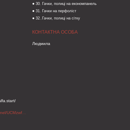
30. Гачки, полиці на економпанель
31. Гачки на перфоліст
32..Гачки, полиці на сітку
Людмила
fa.start/
https://www.youtube.com/channel/UCMzwfuPdxogFIKF_nELVFNw