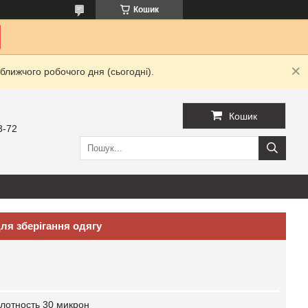
Кошик
ближчого робочого дня (сьогодні).
Кошик
3-72
ля зберігання одягу
лотность 30 микрон