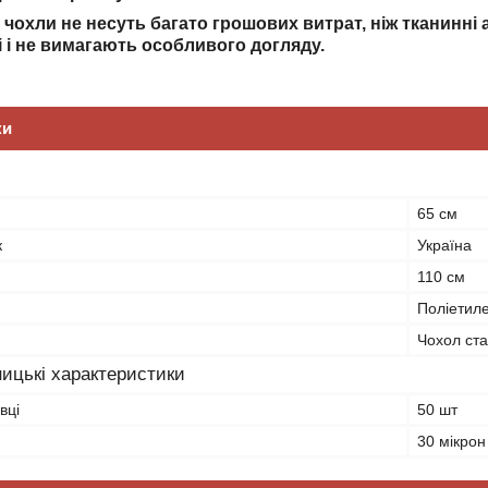
чохли не несуть багато грошових витрат, ніж тканинні а
і і не вимагають особливого догляду.
ки
65 см
к
Україна
110 см
Поліетил
Чохол ст
ицькі характеристики
вці
50 шт
30 мікрон