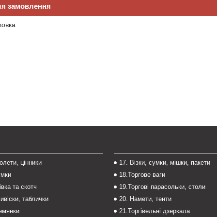
ля замовлення
ковка
___
толети, цінники
17. Візки, сумки, мішки, пакети
умки
18.Торгове ваги
івка та скотч
19.Торгові парасольки, столи
вивіски, таблички
20. Намети, тенти
темянки
21.Торгівельні дзеркала