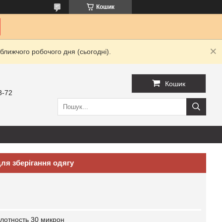
Кошик
ближчого робочого дня (сьогодні).
Кошик
3-72
ля зберігання одягу
лотность 30 микрон