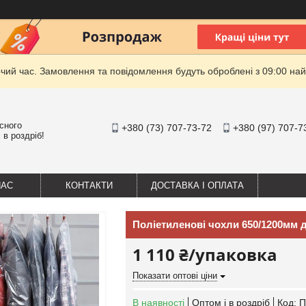
очий час. Замовлення та повідомлення будуть оброблені з 09:00 най
існого
+380 (73) 707-73-72
+380 (97) 707-7
 в роздріб!
НАС
КОНТАКТИ
ДОСТАВКА І ОПЛАТА
Поліетиленові чохли 650/1200мм д
1 110 ₴/упаковка
Показати оптові ціни
В наявності
Оптом і в роздріб
Код:
П