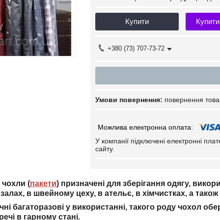
Купити
Купити
+380 (73) 707-73-72
повернення това
У компанії підключені електронні пла
сайту.
 чохли (
пакети
) призначені для зберігання одягу, викор
х
залах, в швейному цеху, в ательє, в хімчистках, а тако
ні багаторазові у використанні, такого роду чохол обер
ечі в гарному стані.