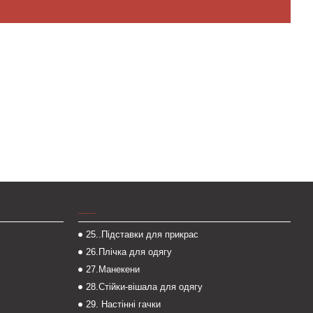
___
25..Підставки для прикрас
26.Плічка для одягу
27.Манекени
28.Стійки-вішала для одягу
29. Настінні гачки