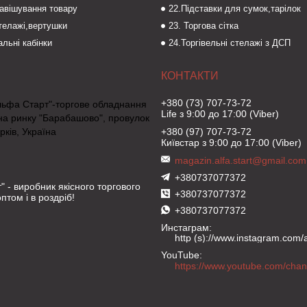
навішування товару
22.Підставки для сумок,тарілок
стелажі,вертушки
23. Торгова сітка
льні кабінки
24.Торгівельні стелажі з ДСП
+380 (73) 707-73-72
льфа Старт"-торгове обладнання
Life з 9:00 до 17:00 (Viber)
на ринку "Барабашово", провулок
рків, Україна
+380 (97) 707-73-72
Київстар з 9:00 до 17:00 (Viber)
magazin.alfa.start@gmail.com
+380737077372
" - виробник якісного торгового
+380737077372
птом і в роздріб!
+380737077372
Инстаграм
http (s)://www.instagram.com/al
YouTube