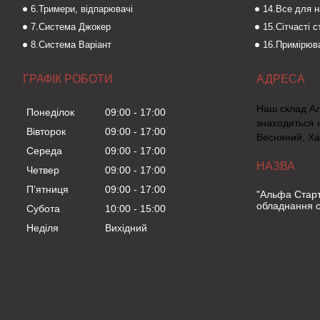
6.Тримери, відпарювачі
14.Все для 
7.Система Джокер
15.Сітчасті 
8.Система Варіант
16.Примірюва
ГРАФІК РОБОТИ
Наш склад А
Понеділок
09:00
17:00
знаходиться 
Вівторок
09:00
17:00
Весняний, Ха
Середа
09:00
17:00
Четвер
09:00
17:00
Пʼятниця
09:00
17:00
"Альфа Старт
обладнання о
Субота
10:00
15:00
Неділя
Вихідний