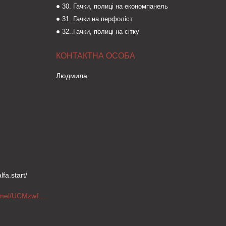
30. Гачки, полиці на економпанель
31. Гачки на перфоліст
32..Гачки, полиці на сітку
Людмила
fa.start/
https://www.youtube.com/channel/UCMzwfuPdxogFIKF_nELVFNw