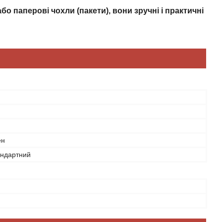
бо паперові чохли (пакети), вони зручні і практичні
ен
андартний