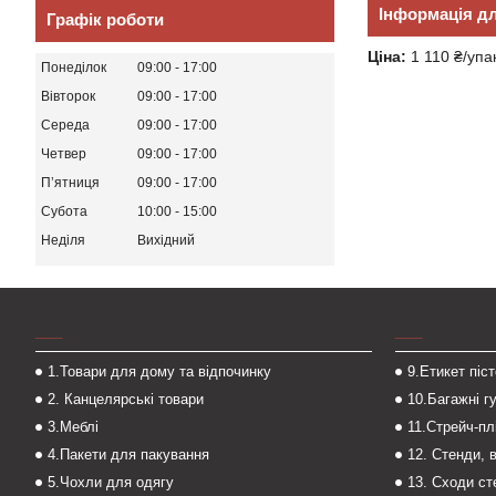
Інформація д
Графік роботи
Ціна:
1 110 ₴/упа
Понеділок
09:00
17:00
Вівторок
09:00
17:00
Середа
09:00
17:00
Четвер
09:00
17:00
Пʼятниця
09:00
17:00
Субота
10:00
15:00
Неділя
Вихідний
___
___
1.Товари для дому та відпочинку
9.Етикет піс
2. Канцелярські товари
10.Багажні г
3.Меблі
11.Стрейч-пл
4.Пакети для пакування
12. Стенди, 
5.Чохли для одягу
13. Сходи с