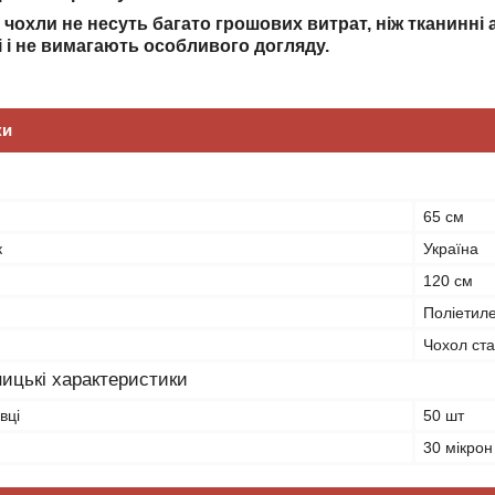
чохли не несуть багато грошових витрат, ніж тканинні а
і і не вимагають особливого догляду.
ки
65 см
к
Україна
120 см
Поліетил
Чохол ст
ицькі характеристики
вці
50 шт
30 мікрон