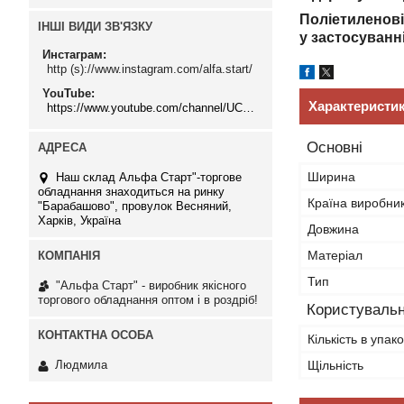
Поліетиленові 
ІНШІ ВИДИ ЗВ'ЯЗКУ
у застосуванн
Инстаграм
http (s)://www.instagram.com/alfa.start/
YouTube
Характеристи
https://www.youtube.com/channel/UCMzwfuPdxogFIKF_nELVFNw
Основні
Ширина
Наш склад Альфа Старт"-торгове
обладнання знаходиться на ринку
Країна виробни
"Барабашово", провулок Весняний,
Харків, Україна
Довжина
Матеріал
Тип
"Альфа Старт" - виробник якісного
торгового обладнання оптом і в роздріб!
Користувальн
Кількість в упако
Щільність
Людмила