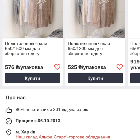
Поліетиленові чохли
Поліетиленові чохли
Полі
650/1500 мм для
650/1200 мм для
650/
зберігання одягу
зберігання одягу
збер
919
576
525
₴/упаковка
₴/упаковка
упа
Купити
Купити
Про нас
96% позитивних з 231 відгука за рік
Працює з 06.10.2013
м. Харків
Наш склад Альфа Старт"-торгове обладнання