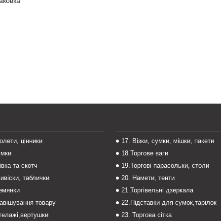
аковка
___
толети, цінники
17. Візки, сумки, мішки, пакети
умки
18.Торгове ваги
івка та скотч
19.Торгові парасольки, столи
вивіски, таблички
20. Намети, тенти
темянки
21.Торгівельні дзеркала
навішування товару
22.Підставки для сумок,тарілок
стелажі,вертушки
23. Торгова сітка