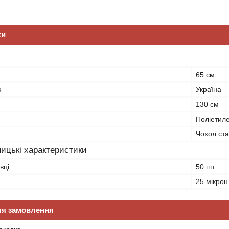
ки
65 см
к
Україна
130 см
Поліетил
Чохол ст
ицькі характеристики
вці
50 шт
25 мікрон
ля замовлення