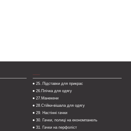
___
25..Підставки для прикрас
26.Плічка для одягу
27.Манекени
28.Стійки-вішала для одягу
29. Настінні гачки
30. Гачки, полиці на економпанель
31. Гачки на перфоліст