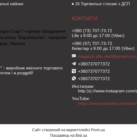
льні кабінки
24.Торгівельні стелажі з ДСП
+380 (73) 707-73-72
льфа Старт"-торгове обладнання
Life з 9:00 до 17:00 (Viber)
на ринку "Барабашово", провулок
рків, Україна
+380 (97) 707-73-72
Київстар з 9:00 до 17:00 (Viber)
magazin.alfa.start@gmail.com
+380737077372
" - виробник якісного торгового
+380737077372
птом і в роздріб!
+380737077372
Инстаграм
http (s)://www.instagram.com/al
YouTube
Сайт створений на маркетплейсі
Prom.ua
Продавець на Bigl.ua