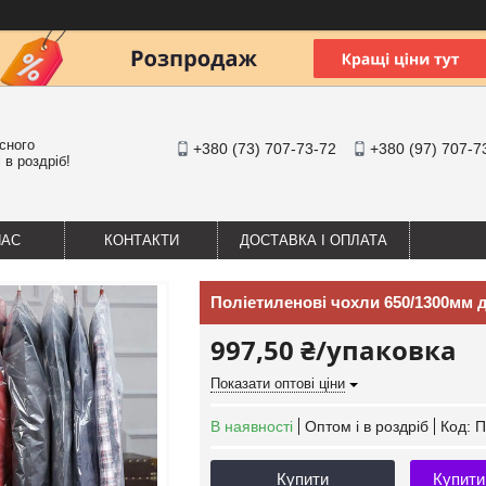
існого
+380 (73) 707-73-72
+380 (97) 707-7
 в роздріб!
НАС
КОНТАКТИ
ДОСТАВКА І ОПЛАТА
Поліетиленові чохли 650/1300мм д
997,50 ₴/упаковка
Показати оптові ціни
В наявності
Оптом і в роздріб
Код:
П
Купити
Купити