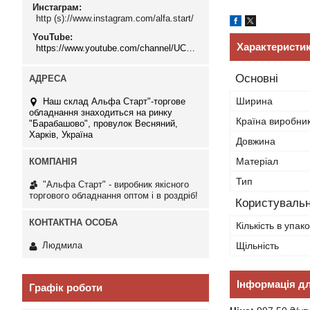
Инстаграм
http (s)://www.instagram.com/alfa.start/
YouTube
Характеристи
https://www.youtube.com/channel/UCMzwfuPdxogFIKF_nELVFNw
Основні
Ширина
Наш склад Альфа Старт"-торгове
обладнання знаходиться на ринку
Країна виробни
"Барабашово", провулок Весняний,
Харків, Україна
Довжина
Матеріал
Тип
"Альфа Старт" - виробник якісного
торгового обладнання оптом і в роздріб!
Користувальн
Кількість в упако
Щільність
Людмила
Інформація д
Графік роботи