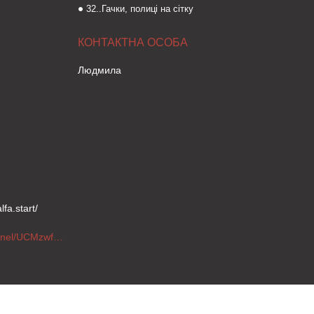
32..Гачки, полиці на сітку
Людмила
fa.start/
https://www.youtube.com/channel/UCMzwfuPdxogFIKF_nELVFNw