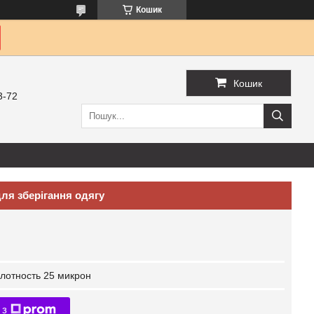
Кошик
Кошик
3-72
ля зберігання одягу
лотность 25 микрон
 з