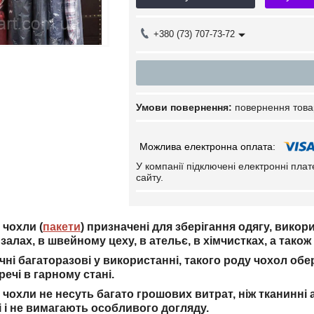
+380 (73) 707-73-72
повернення това
У компанії підключені електронні пла
сайту.
 чохли (
пакети
) призначені для зберігання одягу, викор
х
залах, в швейному цеху, в ательє, в хімчистках, а тако
ні багаторазові у використанні, такого роду чохол обер
ечі в гарному стані.
чохли не несуть багато грошових витрат, ніж тканинні а
і і не вимагають особливого догляду.