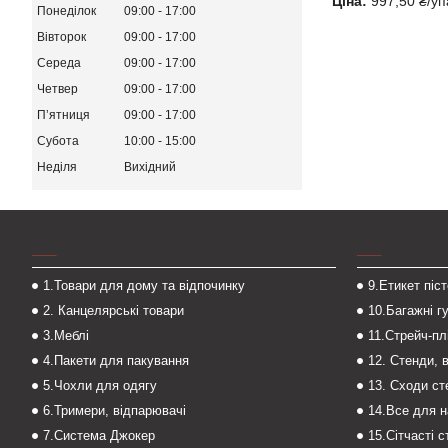
Ціна:
997,50 ₴/уп
Понеділок
09:00
17:00
Вівторок
09:00
17:00
Середа
09:00
17:00
Четвер
09:00
17:00
Пʼятниця
09:00
17:00
Субота
10:00
15:00
Неділя
Вихідний
___
___
1.Товари для дому та відпочинку
9.Етикет піс
2. Канцелярські товари
10.Багажні г
3.Меблі
11.Стрейч-пл
4.Пакети для пакування
12. Стенди, 
5.Чохли для одягу
13. Сходи с
6.Тримери, відпарювачі
14.Все для 
7.Система Джокер
15.Сітчасті 