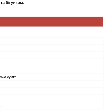
та бігунком.
ська сумка
а