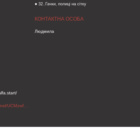
32..Гачки, полиці на сітку
Людмила
fa.start/
https://www.youtube.com/channel/UCMzwfuPdxogFIKF_nELVFNw