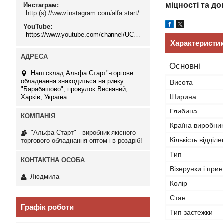
міцності та д
Инстаграм
http (s)://www.instagram.com/alfa.start/
YouTube
https://www.youtube.com/channel/UCMzwfuPdxogFIKF_nELVFNw
Характеристи
Основні
Наш склад Альфа Старт"-торгове
обладнання знаходиться на ринку
Висота
"Барабашово", провулок Весняний,
Ширина
Харків, Україна
Глибина
Країна виробни
"Альфа Старт" - виробник якісного
Кількість відділе
торгового обладнання оптом і в роздріб!
Тип
Візерунки і прин
Людмила
Колір
Стан
Графік роботи
Тип застежки