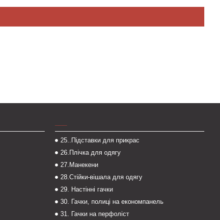
___
25..Підставки для прикрас
26.Плічка для одягу
27.Манекени
28.Стійки-вішала для одягу
29. Настінні гачки
30. Гачки, полиці на економпанель
31. Гачки на перфоліст