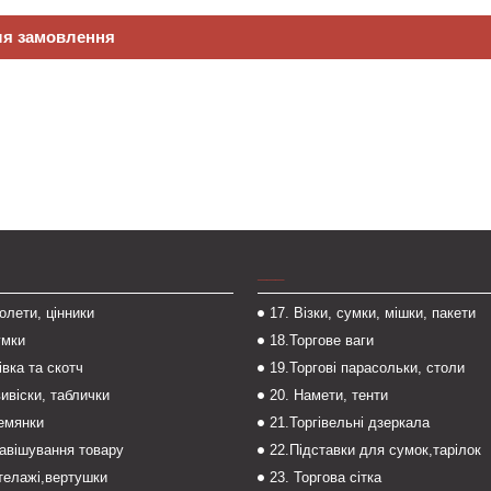
ля замовлення
___
толети, цінники
17. Візки, сумки, мішки, пакети
умки
18.Торгове ваги
івка та скотч
19.Торгові парасольки, столи
вивіски, таблички
20. Намети, тенти
темянки
21.Торгівельні дзеркала
навішування товару
22.Підставки для сумок,тарілок
стелажі,вертушки
23. Торгова сітка