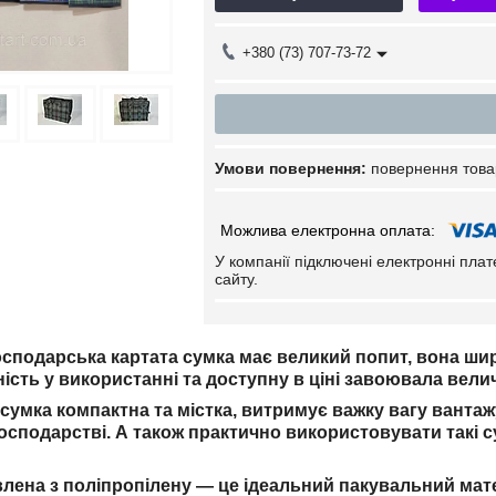
+380 (73) 707-73-72
повернення това
У компанії підключені електронні пла
сайту.
осподарська картата сумка має великий попит, вона ш
ість у використанні та доступну в ціні завоювала вели
сумка компактна та містка, витримує важку вагу вантажу
осподарстві. А також практично використовувати такі с
у.
лена з поліпропілену — це ідеальний пакувальний матер