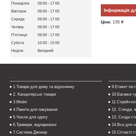
Понеділок
09:00
17:00
Інформація д
Вівторок
09:00
17:00
Середа
09:00
17:00
Ціна:
135 ₴
Четвер
09:00
17:00
Пʼятниця
09:00
17:00
Субота
10:00
15:00
Неділя
Вихідний
___
___
1.Товари для дому та відпочинку
9.Етикет піс
2. Канцелярські товари
10.Багажні г
3.Меблі
11.Стрейч-пл
4.Пакети для пакування
12. Стенди, 
5.Чохли для одягу
13. Сходи с
6.Тримери, відпарювачі
14.Все для 
7.Система Джокер
15.Сітчасті 