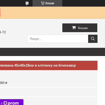
Кошик
Кошик
3-72
мована 45х40х18см в клітинку на блискавці
300 ₴
 з