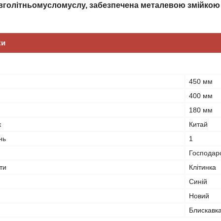
овголітньомусломуслу, забезпечена металевою змійкою 
ки
450 мм
400 мм
180 мм
к
Китай
нь
1
Господар
ти
Клітинка
Синій
Новий
Блискавк