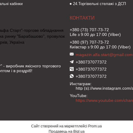
льні кабінки
24.Торгівельні стелажі з ДСП
+380 (73) 707-73-72
льфа Старт"-торгове обладнання
Life з 9:00 до 17:00 (Viber)
на ринку "Барабашово", провулок
рків, Україна
+380 (97) 707-73-72
Київстар з 9:00 до 17:00 (Viber)
magazin.alfa.start@gmail.com
+380737077372
" - виробник якісного торгового
+380737077372
птом і в роздріб!
+380737077372
Инстаграм
http (s)://www.instagram.com/al
YouTube
Сайт створений на маркетплейсі
Prom.ua
Продавець на Bigl.ua