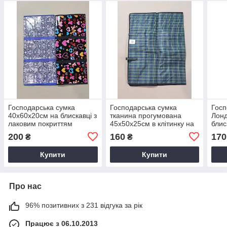
Господарська сумка
Господарська сумка
Госп
40х60х20см на блискавці з
тканина прогумована
Лонд
лаковим покриттям
45х50х25см в клітинку на
блис
блискавці
покр
200
160
170
₴
₴
Купити
Купити
Про нас
96% позитивних з 231 відгука за рік
Працює з 06.10.2013