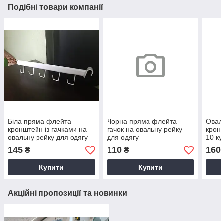
Подібні товари компанії
Біла пряма флейта
Чорна пряма флейта
Ова
кронштейн із гачками на
гачок на овальну рейку
крон
овальну рейку для одягу
для одягу
10 к
для 
145
110
160
₴
₴
Купити
Купити
Акційні пропозиції та новинки