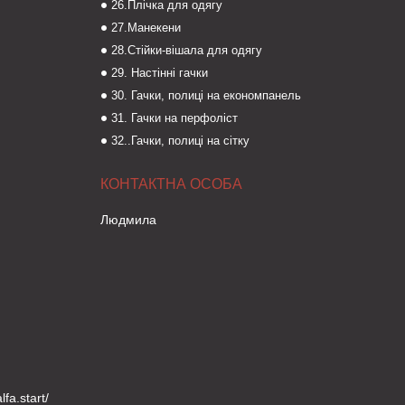
26.Плічка для одягу
27.Манекени
28.Стійки-вішала для одягу
29. Настінні гачки
30. Гачки, полиці на економпанель
31. Гачки на перфоліст
32..Гачки, полиці на сітку
Людмила
fa.start/