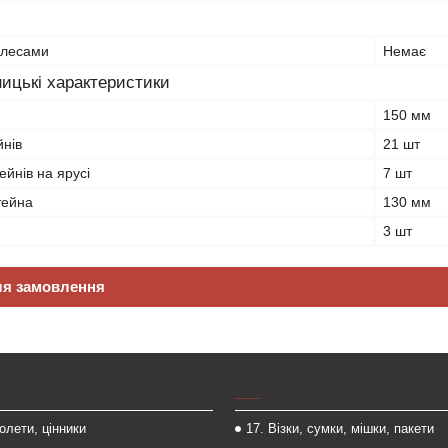
олесами
Немає
ицькі характеристики
150 мм
йнів
21 шт
ейнів на ярусі
7 шт
тейна
130 мм
3 шт
ля замовлення
___
толети, цінники
17. Візки, сумки, мішки, пакети