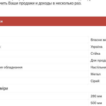
чить Ваши продажи и доходы в несколько раз.
ки
Власне в
к
Україна
Стійка
Для прод
ня обладнання
Настільн
Метал
Сірий
зміри
280 мм
500 мм