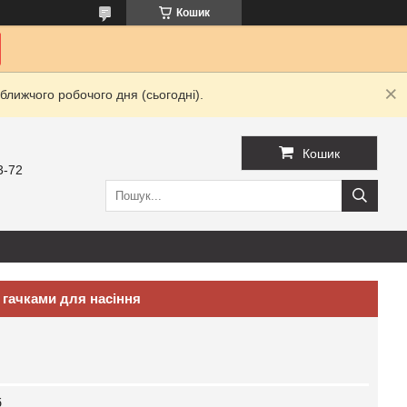
Кошик
ближчого робочого дня (сьогодні).
Кошик
3-72
з гачками для насіння
б