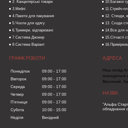
2. Канцелярські товари
10.Багажні г
3.Меблі
11.Стрейч-пл
4.Пакети для пакування
12. Стенди, 
5.Чохли для одягу
13. Сходи с
6.Тримери, відпарювачі
14.Все для 
7.Система Джокер
15.Сітчасті 
8.Система Варіант
16.Примірюва
ГРАФІК РОБОТИ
Наш склад А
Понеділок
09:00
17:00
знаходиться 
Вівторок
09:00
17:00
Весняний, Ха
Середа
09:00
17:00
Четвер
09:00
17:00
Пʼятниця
09:00
17:00
"Альфа Старт
обладнання о
Субота
10:00
15:00
Неділя
Вихідний