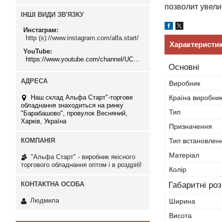
позволит увели
ІНШІ ВИДИ ЗВ'ЯЗКУ
Инстаграм
http (s)://www.instagram.com/alfa.start/
Характеристи
YouTube
https://www.youtube.com/channel/UCMzwfuPdxogFIKF_nELVFNw
Основні
Виробник
Наш склад Альфа Старт"-торгове
Країна виробни
обладнання знаходиться на ринку
Тип
"Барабашово", провулок Весняний,
Харків, Україна
Призначення
Тип встановлен
Матеріал
"Альфа Старт" - виробник якісного
торгового обладнання оптом і в роздріб!
Колір
Габаритні ро
Людмила
Ширина
Висота