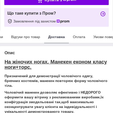
Що таке купити з Пром?
Замовлення під захистом
ки
Відгуки про товар
Доставка
Оплата
Умови пове
Опис
На жіночих ногах. Манекен економ класу
ноги+торс.
Призначений для демонстрації чоловічого одягу,
брючних костюмів, манекен повторює форму чоловічого
тіла.
Чоловічий манекен дозволяє ефективно і НЕДОРОГО
оформити вашу вітрину з рекламованими виробами,їх
конфігурація змодельовані так,щоб максимально
сконцентрувати увагу клієнта на індивідуальності і
унікальності демонстрованого товару.