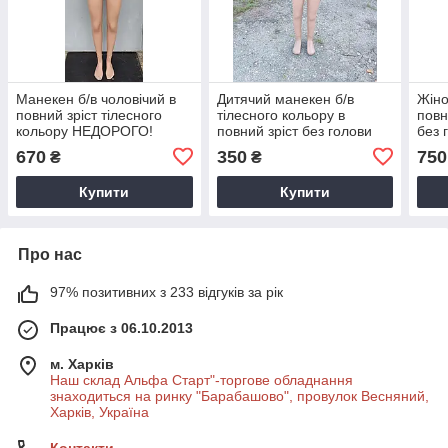
Манекен б/в чоловічий в
Дитячий манекен б/в
Жіно
повний зріст тілесного
тілесного кольору в
повн
кольору НЕДОРОГО!
повний зріст без голови
без 
НЕДОРОГО
коль
670
350
750
₴
₴
Купити
Купити
Про нас
97% позитивних з 233 відгуків за рік
Працює з 06.10.2013
м. Харків
Наш склад Альфа Старт"-торгове обладнання
знаходиться на ринку "Барабашово", провулок Весняний,
Харків, Україна
Контакти