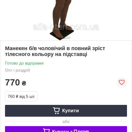
Манекен б/в чоловічий в повний зріст
тілесного кольору на підставці
Готово до відправки
Опт і роздріб
770
₴
760 ₴
від 5 шт.
Купити
або
Купити з