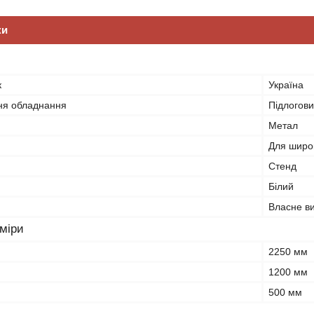
ки
к
Україна
ня обладнання
Підлогов
Метал
Для широк
Стенд
Білий
Власне в
зміри
2250 мм
1200 мм
500 мм