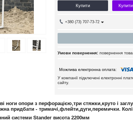
Купити
Купити
+380 (73) 707-73-72
повернення това
У компанії підключені електронні пла
сайту.
дві ноги опори з перфорацією,три стяжки,круто і за
на придбати - тримачі,флейти,дуги,перемички. Колір 
нний системи Stander висота 2200мм