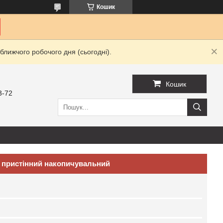
Кошик
ближчого робочого дня (сьогодні).
Кошик
3-72
м пристінний накопичувальний