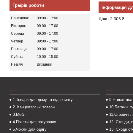
Графік роботи
Інформація д
Понеділок
09:00
17:00
Ціна:
2 305 ₴
Вівторок
09:00
17:00
Середа
09:00
17:00
Четвер
09:00
17:00
Пʼятниця
09:00
17:00
Субота
10:00
15:00
Неділя
Вихідний
___
___
1.Товари для дому та відпочинку
9.Етикет піс
2. Канцелярські товари
10.Багажні г
3.Меблі
11.Стрейч-пл
4.Пакети для пакування
12. Стенди, 
5.Чохли для одягу
13. Сходи с