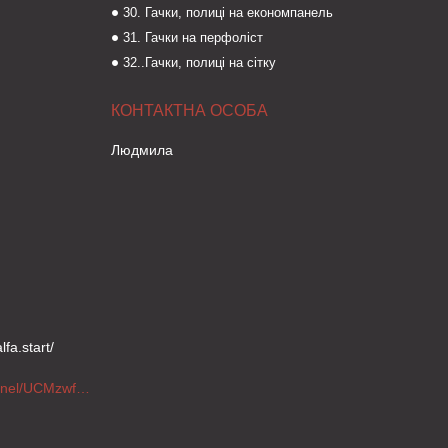
30. Гачки, полиці на економпанель
31. Гачки на перфоліст
32..Гачки, полиці на сітку
Людмила
fa.start/
https://www.youtube.com/channel/UCMzwfuPdxogFIKF_nELVFNw