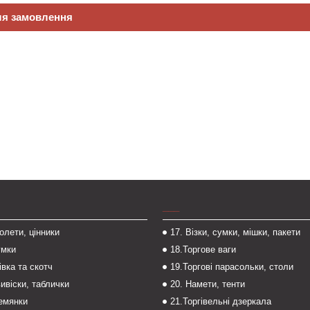
ля замовлення
___
толети, цінники
17. Візки, сумки, мішки, пакети
умки
18.Торгове ваги
івка та скотч
19.Торгові парасольки, столи
вивіски, таблички
20. Намети, тенти
темянки
21.Торгівельні дзеркала