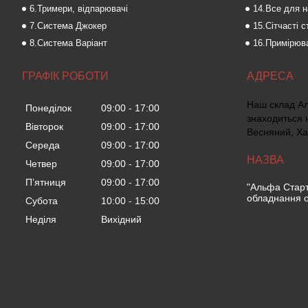
6.Тримери, відпарювачі
14.Все для 
7.Система Джокер
15.Сітчасті 
8.Система Варіант
16.Примірюва
ГРАФІК РОБОТИ
Наш склад А
Понеділок
09:00
17:00
знаходиться 
Вівторок
09:00
17:00
Весняний, Ха
Середа
09:00
17:00
Четвер
09:00
17:00
Пʼятниця
09:00
17:00
"Альфа Старт
обладнання о
Субота
10:00
15:00
Неділя
Вихідний