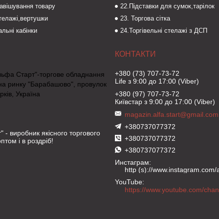
навішування товару
22.Підставки для сумок,тарілок
стелажі,вертушки
23. Торгова сітка
льні кабінки
24.Торгівельні стелажі з ДСП
+380 (73) 707-73-72
льфа Старт"-торгове обладнання
Life з 9:00 до 17:00 (Viber)
на ринку "Барабашово", провулок
рків, Україна
+380 (97) 707-73-72
Київстар з 9:00 до 17:00 (Viber)
magazin.alfa.start@gmail.com
+380737077372
" - виробник якісного торгового
+380737077372
птом і в роздріб!
+380737077372
Инстаграм
http (s)://www.instagram.com/al
YouTube