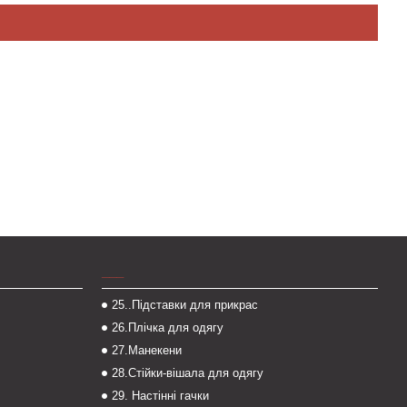
___
25..Підставки для прикрас
26.Плічка для одягу
27.Манекени
28.Стійки-вішала для одягу
29. Настінні гачки