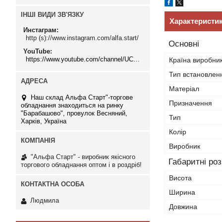
ІНШІ ВИДИ ЗВ'ЯЗКУ
Характеристи
Инстаграм
http (s)://www.instagram.com/alfa.start/
Основні
YouTube
https://www.youtube.com/channel/UCMzwfuPdxogFIKF_nELVFNw
Країна виробни
Тип встановлен
Матеріал
Наш склад Альфа Старт"-торгове
Призначення
обладнання знаходиться на ринку
"Барабашово", провулок Весняний,
Тип
Харків, Україна
Колір
Виробник
"Альфа Старт" - виробник якісного
Габаритні ро
торгового обладнання оптом і в роздріб!
Висота
Ширина
Людмила
Довжина