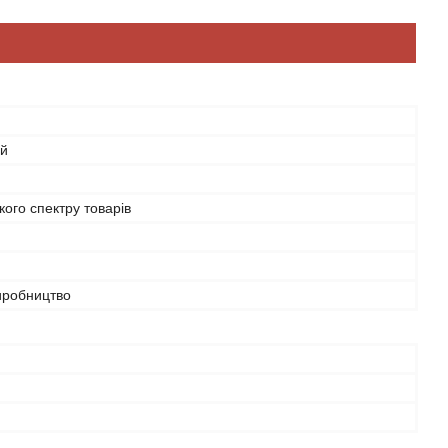
ий
ого спектру товарів
иробництво