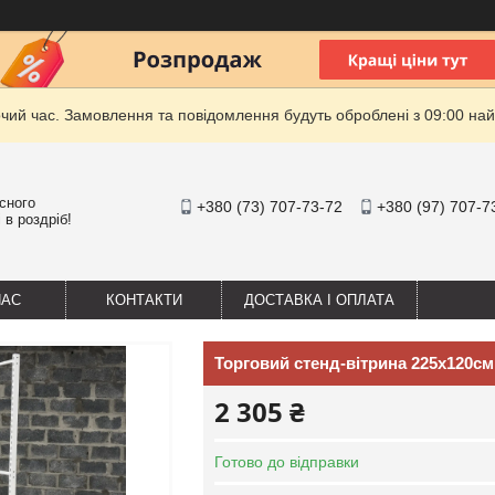
очий час. Замовлення та повідомлення будуть оброблені з 09:00 най
існого
+380 (73) 707-73-72
+380 (97) 707-7
 в роздріб!
НАС
КОНТАКТИ
ДОСТАВКА І ОПЛАТА
Торговий стенд-вітрина 225х120с
2 305 ₴
Готово до відправки