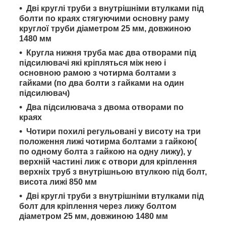
Дві круглі труби з внутрішніми втулками під
болти по краях стягуючими основну раму
круглої труби діаметром 25 мм, довжиною
1480 мм
Кругла нижня труба має два отворами під
підсилювачі які кріпляться між нею і
основною рамою з чотирма болтами з
гайками (по два болти з гайками на один
підсилювач)
Два підсилювача з двома отворами по
краях
Чотири похилі регульовані у висоту на три
положення лижі чотирма болтами з гайкою(
по одному болта з гайкою на одну лижу), у
верхній частині лиж є отвори для кріплення
верхніх труб з внутрішньою втулкою під болт,
висота лижі 850 мм
Дві круглі труби з внутрішніми втулками під
болт для кріплення через лижу болтом
діаметром 25 мм, довжиною 1480 мм