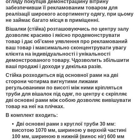
огляду покупців демонстраційну вітрину
забезпечивши її рекламованим товаром для
реалізації широкого асортименту одягу,
при цьому
не займає багато місця в приміщенні.
Вішалки (стійка) розташовуючись по центру залу
дозволяє красиво і якісно продемонструвати
товар і
дає об'ємне уявлення про рекламований
ваш товар і
максимально сконцентрувати увагу
клієнта на індивідуальності і унікальності
демонстрованого товару. Ч
дозволить збільшити
ваші продажі і доходи у декілька разів.
Стійка розходиться від основної рами на дві
сторони чотирма вигнутими лижами
регульованими по висоті між ними кріпляться
труби для вішалок під одяг, по центру є скріпляє
дві основні рами між собою дозволяє вивішувати
товар на неї на плічках.
В комплект входить:
Дві основні рами з круглої труби 30 мм:
висотою 1070 мм, шириною у верхній частині
100 мм, шириною в нижній (винос ніг) 600 мм