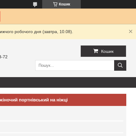
Кошик
жчого робочого дня (завтра, 10.08).
Кошик
3-72
жіночий портнівський на ніжці