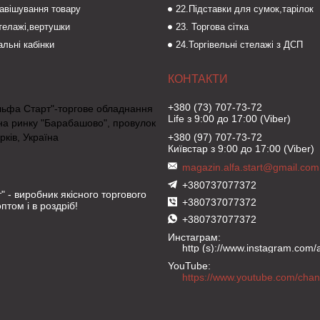
навішування товару
22.Підставки для сумок,тарілок
стелажі,вертушки
23. Торгова сітка
льні кабінки
24.Торгівельні стелажі з ДСП
+380 (73) 707-73-72
льфа Старт"-торгове обладнання
Life з 9:00 до 17:00 (Viber)
на ринку "Барабашово", провулок
рків, Україна
+380 (97) 707-73-72
Київстар з 9:00 до 17:00 (Viber)
magazin.alfa.start@gmail.com
+380737077372
" - виробник якісного торгового
+380737077372
птом і в роздріб!
+380737077372
Инстаграм
http (s)://www.instagram.com/al
YouTube