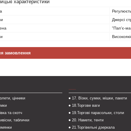
ицькі характеристики
а
Регулюєть
ни
Джерсі ст
ена
"Пап'є-м
ги
Високоякі
ля замовлення
___
толети, цінники
17. Візки, сумки, мішки, пакети
умки
18.Торгове ваги
івка та скотч
19.Торгові парасольки, столи
вивіски, таблички
20. Намети, тенти
темянки
21.Торгівельні дзеркала