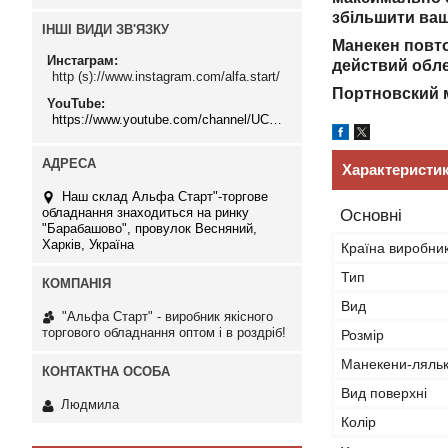
збільшити ваші
ІНШІ ВИДИ ЗВ'ЯЗКУ
Манекен повт
Инстаграм
действий обле
http (s)://www.instagram.com/alfa.start/
Портновский 
YouTube
https://www.youtube.com/channel/UCMzwfuPdxogFIKF_nELVFNw
Характеристи
Наш склад Альфа Старт"-торгове
обладнання знаходиться на ринку
Основні
"Барабашово", провулок Весняний,
Харків, Україна
Країна виробни
Тип
Вид
"Альфа Старт" - виробник якісного
торгового обладнання оптом і в роздріб!
Розмір
Манекени-ляль
Вид поверхні
Людмила
Колір