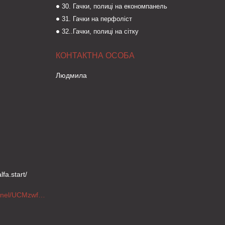
30. Гачки, полиці на економпанель
31. Гачки на перфоліст
32..Гачки, полиці на сітку
Людмила
fa.start/
https://www.youtube.com/channel/UCMzwfuPdxogFIKF_nELVFNw