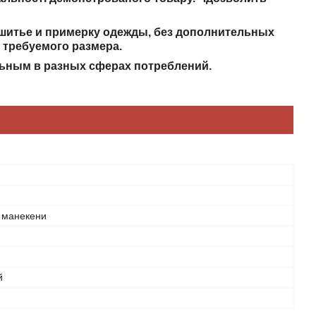
 шитье и примерку одежды, без дополнительных
 требуемого размера.
ьным в разных сферах потреблений.
і манекени
й