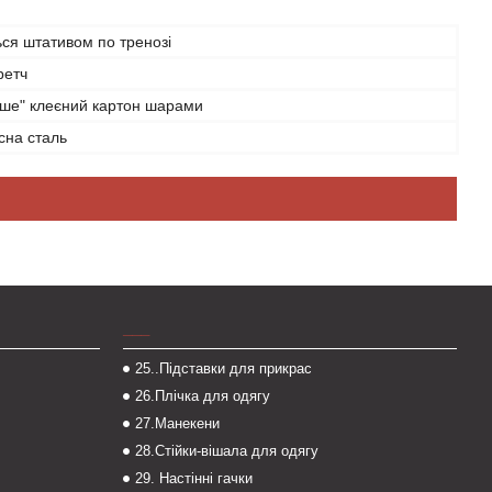
ся штативом по тренозі
ретч
аше" клеєний картон шарами
сна сталь
___
25..Підставки для прикрас
26.Плічка для одягу
27.Манекени
28.Стійки-вішала для одягу
29. Настінні гачки