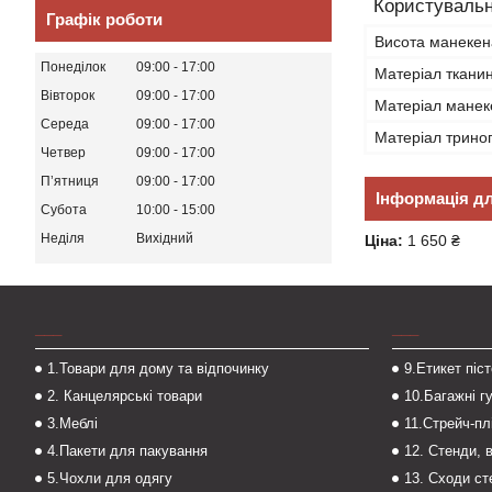
Користувальн
Графік роботи
Висота манекен
Понеділок
09:00
17:00
Матеріал ткани
Вівторок
09:00
17:00
Матеріал манек
Середа
09:00
17:00
Матеріал трино
Четвер
09:00
17:00
Пʼятниця
09:00
17:00
Інформація д
Субота
10:00
15:00
Неділя
Вихідний
Ціна:
1 650 ₴
___
___
1.Товари для дому та відпочинку
9.Етикет піс
2. Канцелярські товари
10.Багажні г
3.Меблі
11.Стрейч-пл
4.Пакети для пакування
12. Стенди, 
5.Чохли для одягу
13. Сходи с