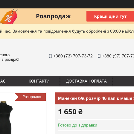
й час. Замовлення та повідомлення будуть оброблені з 09:00 найбли
існого
+380 (73) 707-73-72
+380 (97) 707-7
 в роздріб!
НАС
КОНТАКТИ
ДОСТАВКА І ОПЛАТА
Розпродаж
Манекен б/в розмір 46 пап'є маше 
1 650 ₴
Готово до відправки