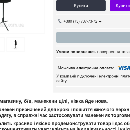
Купити
Купити
+380 (73) 707-73-72
повернення това
У компанії підключені електронні пла
сайту.
магазину, б/в, манекени цілі, ніжка йде нова.
некен призначений для крою і пошиття жіночого верхнь
одягу, в справжні час застосовувати манекен як торгови
лить красиво і якісно продемонструвати товар і
дає о
концентрувати увагу клієнта на індивідуальності і уні