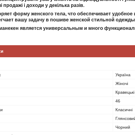
 продажі і доходи у декілька разів.
оряет форму женского
тела, что обеспечивает удобное
гчает вашу задачу в пошиве женской стильной одежды
манекен является универсальным и много функционал
ки
к
Україна
Жіночі
Кравецьк
46
ки
Класичні
Глянсови
Чорний