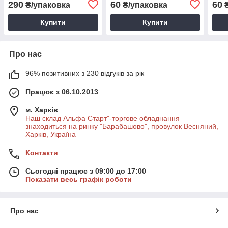
290
60
60
₴/упаковка
₴/упаковка
₴
чи танцівник
обладнання або танців
Купити
Купити
Про нас
96% позитивних з 230 відгуків за рік
Працює з 06.10.2013
м. Харків
Наш склад Альфа Старт"-торгове обладнання
знаходиться на ринку "Барабашово", провулок Весняний,
Харків, Україна
Контакти
Сьогодні працює з 09:00 до 17:00
Показати весь графік роботи
Про нас