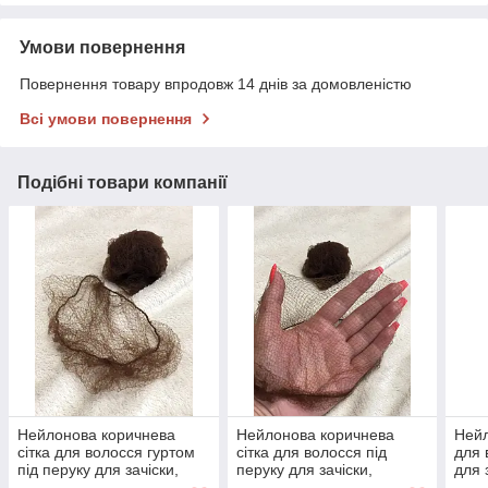
Умови повернення
Повернення товару впродовж 14 днів за домовленістю
Всі умови повернення
Подібні товари компанії
Нейлонова коричнева
Нейлонова коричнева
Нейл
сітка для волосся гуртом
сітка для волосся під
для 
під перуку для зачіски,
перуку для зачіски,
для 
стрижки, фарбування,сна
стрижки, фарбування,
фарб