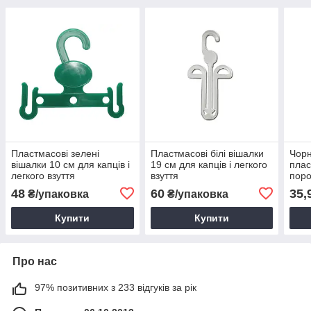
Пластмасові зелені
Пластмасові білі вішалки
Чорн
вішалки 10 см для капців і
19 см для капців і легкого
плас
легкого взуття
взуття
пор
пер
48
60
35,
₴/упаковка
₴/упаковка
кост
Купити
Купити
Про нас
97% позитивних з 233 відгуків за рік