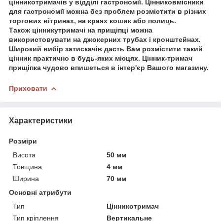
цінникотримачів у відділі гастрономії. Цінниковмісники
для гастрономії можна без проблем розмістити в різних
торгових вітринах, на краях кошик або полиць.
Також цінникутримачі на прищіпці можна
використовувати на джокерних трубах і кронштейнах.
Широкий вибір затискачів дасть Вам розмістити такий
цінник практично в будь-яких місцях. Цінник-тримач
прищіпка чудово впишеться в інтер'єр Вашого магазину.
Приховати
Характеристики
Розміри
Висота
50 мм
Товщина
4 мм
Ширина
70 мм
Основні атрибути
Тип
Цінникотримач
Тип кріплення
Вертикальне