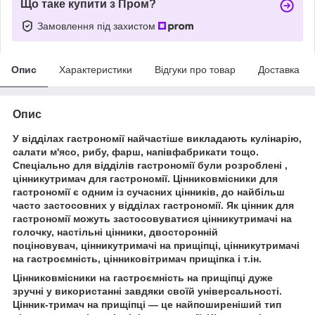
Що таке купити з Пром?
Замовлення під захистом
Опис
Характеристики
Відгуки про товар
Доставка
Опис
У відділах гастрономії найчастіше викладають кулінарію,
салати м'ясо, рибу, фарш, напівфабрикати тощо.
Спеціально для відділів гастрономії були розроблені ,
цінникутримач для гастрономії. Цінниковмісники для
гастрономії є одним із сучасних цінників, до найбільш
часто застосовних у відділах гастрономії. Як цінник для
гастрономії можуть застосовуватися цінникутримачі на
голочку, настільні цінники, двосторонній
поціновувач, цінникутримачі на прищіпці, цінникутримачі
на гастроємність, цінниковітримач прищіпка і т.ін.
Цінниковмісники на гастроємність на прищіпці дуже
зручні у використанні завдяки своїй універсальності.
Цінник-тримач на прищіпці — це найпоширеніший тип