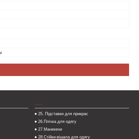
м
___
25..Підставки для прикрас
26.Плічка для одягу
27.Манекени
28.Стійки-вішала для одягу