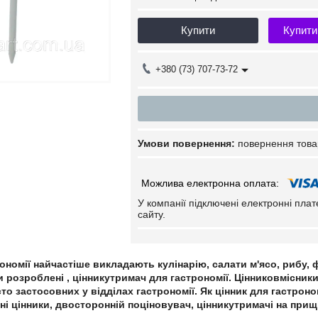
Купити
Купити
+380 (73) 707-73-72
повернення това
У компанії підключені електронні пла
сайту.
рономії найчастіше викладають кулінарію, салати м'ясо, рибу,
и розроблені , цінникутримач для гастрономії. Цінниковмісники
то застосовних у відділах гастрономії. Як цінник для гастрон
ьні цінники, двосторонній поціновувач, цінникутримачі на прищі