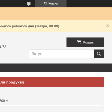
Кошик
жчого робочого дня (завтра, 08.08).
Кошик
3-72
для продуктів
300 ₴