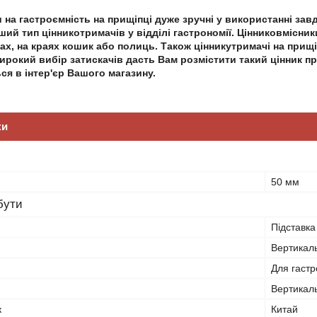
 на гастроємність на прищіпці дуже зручні у використанні зав
ий тип цінникотримачів у відділі гастрономії. Цінниковмісник
ах, на краях кошик або полиць. Також цінникутримачі на прищ
рокий вибір затискачів дасть Вам розмістити такий цінник пр
я в інтер'єр Вашого магазину.
ки
50 мм
бути
Підставка
Вертикал
Для гастр
Вертикал
к
Китай