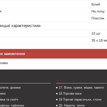
Білий
я
На голці
Пластик
ицькі характеристики
10 шт
35 х 18 м
ля замовлення
ковка
___
толети, цінники
17. Візки, сумки, мішки, пакети
умки
18.Торгове ваги
івка та скотч
19.Торгові парасольки, столи
вивіски, таблички
20. Намети, тенти