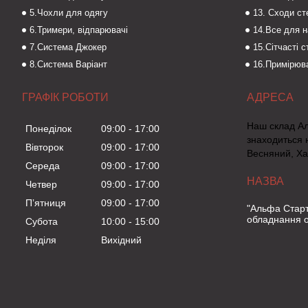
5.Чохли для одягу
13. Сходи с
6.Тримери, відпарювачі
14.Все для 
7.Система Джокер
15.Сітчасті 
8.Система Варіант
16.Примірюва
ГРАФІК РОБОТИ
Наш склад А
Понеділок
09:00
17:00
знаходиться 
Вівторок
09:00
17:00
Весняний, Ха
Середа
09:00
17:00
Четвер
09:00
17:00
Пʼятниця
09:00
17:00
"Альфа Старт
обладнання о
Субота
10:00
15:00
Неділя
Вихідний