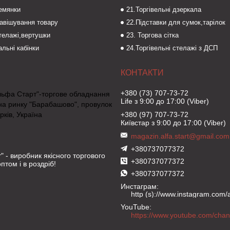
темянки
21.Торгівельні дзеркала
навішування товару
22.Підставки для сумок,тарілок
стелажі,вертушки
23. Торгова сітка
льні кабінки
24.Торгівельні стелажі з ДСП
+380 (73) 707-73-72
льфа Старт"-торгове обладнання
Life з 9:00 до 17:00 (Viber)
на ринку "Барабашово", провулок
рків, Україна
+380 (97) 707-73-72
Київстар з 9:00 до 17:00 (Viber)
magazin.alfa.start@gmail.com
+380737077372
" - виробник якісного торгового
+380737077372
птом і в роздріб!
+380737077372
Инстаграм
http (s)://www.instagram.com/al
YouTube