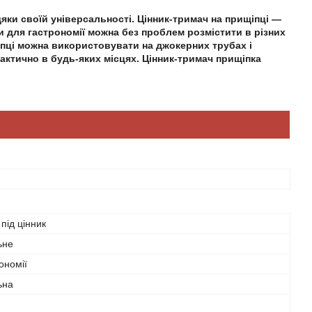
дяки своїй універсальності. Цінник-тримач на прищіпці —
и для гастрономії можна без проблем розмістити в різних
іпці можна використовувати на джокерних трубах і
актично в будь-яких місцях. Цінник-тримач прищіпка
 під цінник
ьне
ономії
ьна