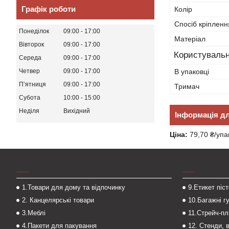
Графік роботи
Колір
Спосіб кріпленн
Понеділок
09:00
17:00
Матеріал
Вівторок
09:00
17:00
Користувальн
Середа
09:00
17:00
В упаковці
Четвер
09:00
17:00
Пʼятниця
09:00
17:00
Тримач
Субота
10:00
15:00
Неділя
Вихідний
Інформація д
Ціна:
79,70 ₴/упа
___
___
1.Товари для дому та відпочинку
9.Етикет піс
2. Канцелярські товари
10.Багажні г
3.Меблі
11.Стрейч-пл
4.Пакети для пакування
12. Стенди, 