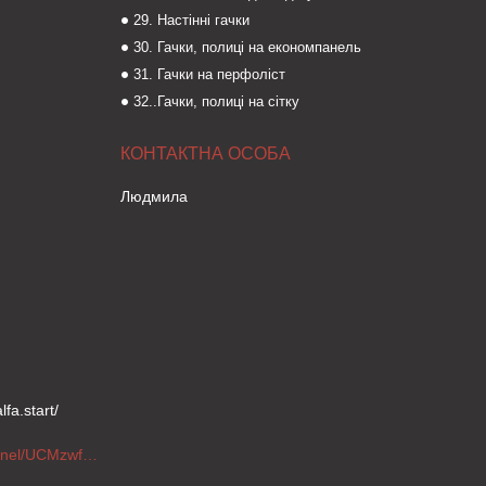
29. Настінні гачки
30. Гачки, полиці на економпанель
31. Гачки на перфоліст
32..Гачки, полиці на сітку
Людмила
fa.start/
https://www.youtube.com/channel/UCMzwfuPdxogFIKF_nELVFNw