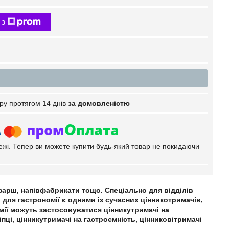
 з
ру протягом 14 днів
за домовленістю
тежі. Тепер ви можете купити будь-який товар не покидаючи
 фарш, напівфабрикати тощо. Спеціально для відділів
 для гастрономії є одними із сучасних цінникотримачів,
омії можуть застосовуватися цінникутримачі на
пці, цінникутримачі на гастроємність, цінниковітримачі