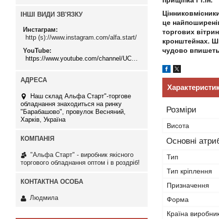
прищіпка і т.ін.
Цінниковмісники
ІНШІ ВИДИ ЗВ'ЯЗКУ
це найпоширеніш
Инстаграм
торгових вітрин
http (s)://www.instagram.com/alfa.start/
кронштейнах. Ши
чудово впишетьс
YouTube
https://www.youtube.com/channel/UCMzwfuPdxogFIKF_nELVFNw
Характеристи
Наш склад Альфа Старт"-торгове
обладнання знаходиться на ринку
Розміри
"Барабашово", провулок Весняний,
Харків, Україна
Висота
Основні атри
"Альфа Старт" - виробник якісного
Тип
торгового обладнання оптом і в роздріб!
Тип кріплення
Призначення
Людмила
Форма
Країна виробни