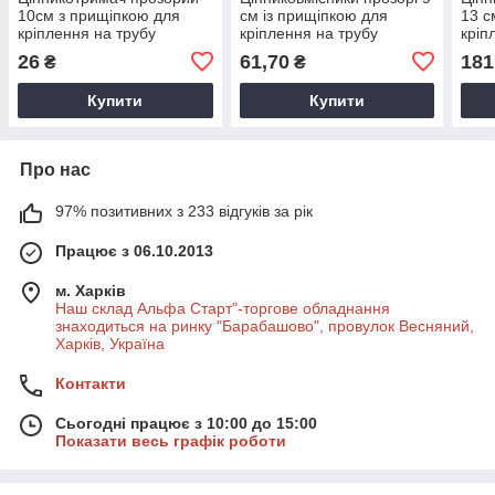
10см з прищіпкою для
см із прищіпкою для
13 с
кріплення на трубу
кріплення на трубу
кріп
26
61,70
181
₴
₴
Купити
Купити
Про нас
97% позитивних з 233 відгуків за рік
Працює з 06.10.2013
м. Харків
Наш склад Альфа Старт"-торгове обладнання
знаходиться на ринку "Барабашово", провулок Весняний,
Харків, Україна
Контакти
Сьогодні працює з 10:00 до 15:00
Показати весь графік роботи