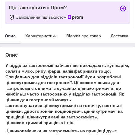
Що таке купити з Пром?
Замовлення під захистом
Опис
Характеристики
Відгуки про товар
Доставка
Опис
У відділах гастрономії найчастіше викладають кулінарію,
салати м'ясо, рибу, фарш, напівфабрикати тощо.
Спеціально для відділів гастрономії були розроблені ,
цінникутримач для гастрономії. Цінниковмісники для
гастрономії є одними із сучасних цінникотримачів, до
найбільш часто застосовних у відділах гастрономії. Як
цінник для гастрономії можуть
застосовуватися цінникутримачі на голочку, настільні
цінники, двосторонній поціновувач, цінникутримачі на
прищіпці, цінникутримачі на гастроємність,
цінниковітримачі прищіпка і т.ін.
Цінниковмісники на гастроємність на прищіпці дуже