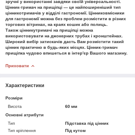
зручні у використанні завдяки своїй універсальності.
Цінник-тримач на прищіпці — це найпоширеніший тип
цінникотримачів у відділі гастрономії. Цінниковмісники
для гастрономії можна без проблем розмістити в різних
торгових вітринах, на краях кошик або полиць.
Також цінникутримачі на прищіпці можна
використовувати на джокерних трубах і кронштейнах.
Широкий вибір затискачів дасть Вам розмістити такий
цінник практично в будь-яких місцях. Цінник-тримач
прищіпка чудово впишеться в інтер'єр Вашого магазину.
Приховати
Характеристики
Розміри
Висота
60 мм
Основні атрибути
Тип
Підставка під цінник
Тип кріплення
Під кутом