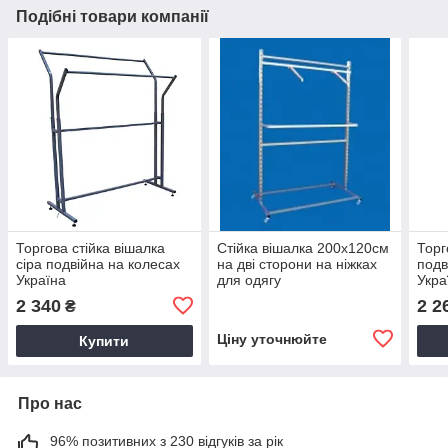
Подібні товари компанії
Торгова стійка вішалка
Стійка вішалка 200х120см
Торг
сіра подвійна на колесах
на дві сторони на ніжках
подв
Україна
для одягу
Укра
2 340
2 2
₴
Ціну уточнюйте
Купити
Про нас
96% позитивних з 230 відгуків за рік