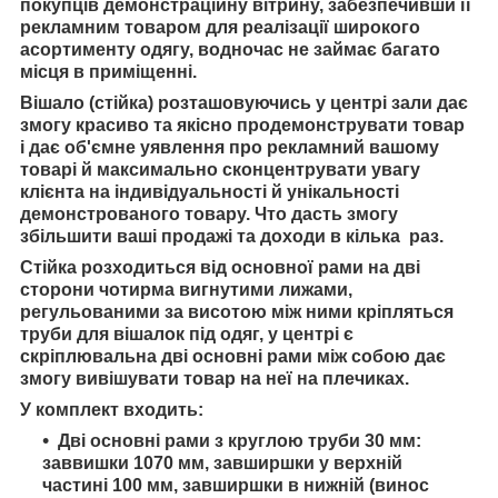
покупців демонстраційну вітрину, забезпечивши її
рекламним товаром для реалізації широкого
асортименту одягу,
водночас не займає багато
місця в приміщенні.
Вішало (стійка) розташовуючись у центрі зали
дає
змогу красиво та якісно продемонструвати товар
і
дає об'ємне уявлення про рекламний
вашому
товарі й
максимально сконцентрувати увагу
клієнта на індивідуальності й унікальності
демонстрованого товару. Ч
то дасть змогу
збільшити ваші продажі та доходи в кілька раз.
Стійка розходиться від основної рами на дві
сторони чотирма вигнутими лижами,
регульованими за висотою між ними кріпляться
труби для вішалок під одяг, у центрі є
скріплювальна дві основні рами між собою дає
змогу вивішувати товар на неї на плечиках.
У комплект входить:
Дві основні рами з круглою труби 30 мм:
заввишки 1070 мм, завширшки у верхній
частині 100 мм, завширшки в нижній (винос