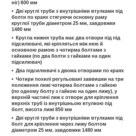
ніг) 600 мм
Дві круглі труби з внутрішніми втулками під
болти по краях стягуючи основну раму
круглої труби діаметром 25 мм, завдовжки
1480 мм
Кругла нижня труба має два отвори під під
підсилювачі, які кріпляться між нею й
основною рамою з чотирма болтами з
гайками (по два болти з гайками на один
підсилювач)
Два підсилювачі з двома отворами по краях
Чотири похилі регульовані заввишки на три
положення лижі чотирма болтами з гайкою
(по одному болту з гайкою на один лижу), у
верхній частині лиж є отвори для кріплення
верхніх труб із внутрішньою втулкою під
болт, висота лижі 850 мм
Дві круглі труби з внутрішніми втулками під
болт для кріплення через лижу болтом
діаметром 25 мм, завдовжки 1480 мм