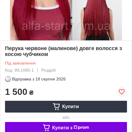
Перука червоне (малинове) довге волосся з
косою чубчиком
Під замовлення
Код: WL1085-1
Роздріб
Відправка з
18 серпня 2026
1 500
₴
Купити
або
Купити з