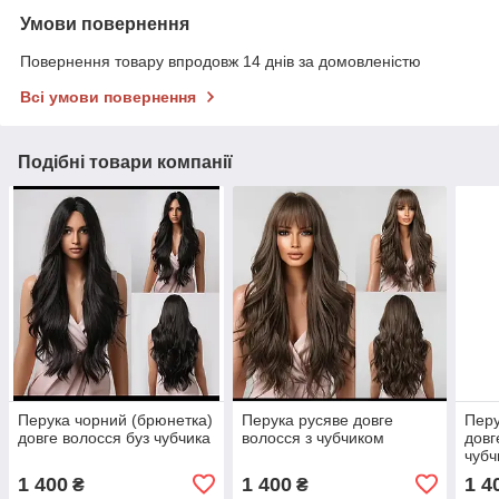
Умови повернення
Повернення товару впродовж 14 днів за домовленістю
Всі умови повернення
Подібні товари компанії
Перука чорний (брюнетка)
Перука русяве довге
Перу
довге волосся буз чубчика
волосся з чубчиком
довг
чубч
1 400
1 400
1 4
₴
₴