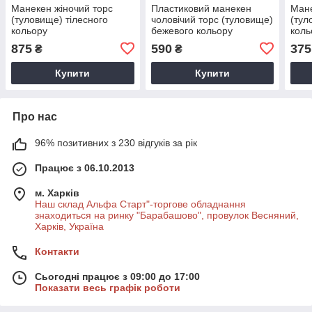
Манекен жіночий торс
Пластиковий манекен
Мане
(туловище) тілесного
чоловічий торс (туловище)
(тул
кольору
бежевого кольору
коль
875
590
375
₴
₴
Купити
Купити
Про нас
96% позитивних з 230 відгуків за рік
Працює з 06.10.2013
м. Харків
Наш склад Альфа Старт"-торгове обладнання
знаходиться на ринку "Барабашово", провулок Весняний,
Харків, Україна
Контакти
Сьогодні працює з 09:00 до 17:00
Показати весь графік роботи