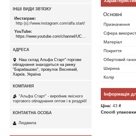
Характеристи
ІНШІ ВИДИ ЗВ'ЯЗКУ
Основні
Инстаграм
http (s)://www.instagram.com/alfa.start/
Призначення
YouTube
Сфера викорис
https://www.youtube.com/channel/UCMzwfuPdxogFIKF_nELVFNw
Матеріал
Покриття
Обертовий гачо
Наш склад Альфа Старт"-торгове
обладнання знаходиться на ринку
Ширина
"Барабашово", провулок Весняний,
Харків, Україна
Колір
Інформація д
"Альфа Старт" - виробник якісного
торгового обладнання оптом і в роздріб!
Ціна:
43 ₴
Спосіб упаковки
Людмила