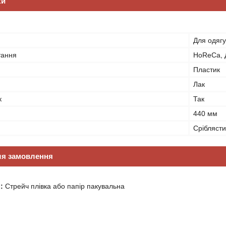
ки
Для одягу
тання
HoReCa, Д
Пластик
Лак
к
Так
440 мм
Срібляст
ля замовлення
:
Стрейч плівка або папір пакувальна