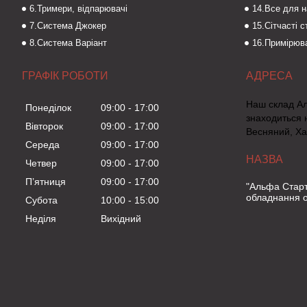
6.Тримери, відпарювачі
14.Все для 
7.Система Джокер
15.Сітчасті 
8.Система Варіант
16.Примірюва
ГРАФІК РОБОТИ
Наш склад А
Понеділок
09:00
17:00
знаходиться 
Вівторок
09:00
17:00
Весняний, Ха
Середа
09:00
17:00
Четвер
09:00
17:00
Пʼятниця
09:00
17:00
"Альфа Старт
обладнання о
Субота
10:00
15:00
Неділя
Вихідний