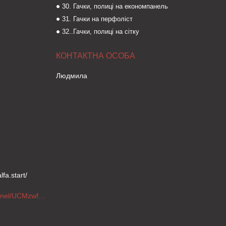
30. Гачки, полиці на економпанель
31. Гачки на перфоліст
32..Гачки, полиці на сітку
Людмила
fa.start/
https://www.youtube.com/channel/UCMzwfuPdxogFIKF_nELVFNw