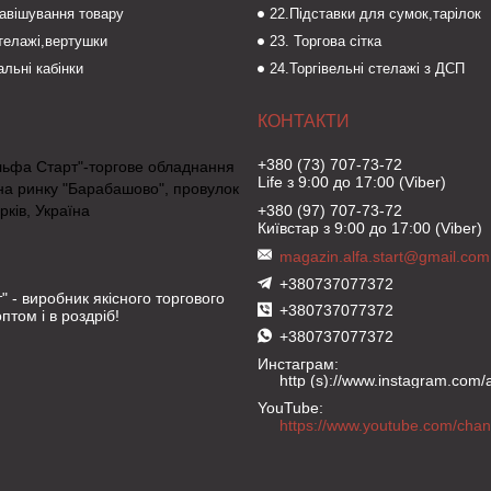
навішування товару
22.Підставки для сумок,тарілок
стелажі,вертушки
23. Торгова сітка
льні кабінки
24.Торгівельні стелажі з ДСП
+380 (73) 707-73-72
льфа Старт"-торгове обладнання
Life з 9:00 до 17:00 (Viber)
на ринку "Барабашово", провулок
рків, Україна
+380 (97) 707-73-72
Київстар з 9:00 до 17:00 (Viber)
magazin.alfa.start@gmail.com
+380737077372
" - виробник якісного торгового
+380737077372
птом і в роздріб!
+380737077372
Инстаграм
http (s)://www.instagram.com/al
YouTube