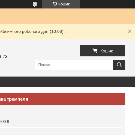
Кошик
йближчого робочого дня (10.08).
Кошик
3-72
чка тремпеля
300 ₴