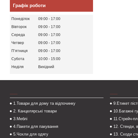
Графік роботи
Понеділок
09:00
17:00
Вівторок
09:00
17:00
Середа
09:00
17:00
Четвер
09:00
17:00
Пʼятниця
09:00
17:00
Субота
10:00
15:00
Неділя
Вихідний
___
___
1.Товари для дому та відпочинку
9.Етикет піс
2. Канцелярські товари
10.Багажні г
3.Меблі
11.Стрейч-пл
4.Пакети для пакування
12. Стенди, 
5.Чохли для одягу
13. Сходи с