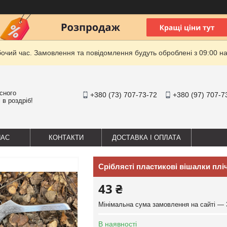
бочий час. Замовлення та повідомлення будуть оброблені з 09:00 на
існого
+380 (73) 707-73-72
+380 (97) 707-7
 в роздріб!
НАС
КОНТАКТИ
ДОСТАВКА І ОПЛАТА
Сріблясті пластикові вішалки плі
43 ₴
Мінімальна сума замовлення на сайті — 
В наявності