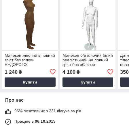
Манекен жіночий в повний
Манекен б/в жіночий білий
Дитя
зріст без голови
реалістичний на повний
тіле
НЕДОРОГО
зріст без обличчя
повн
НЕД
1 240
4 100
350
₴
₴
Купити
Купити
Про нас
96% позитивних з 231 відгука за рік
Працює з 06.10.2013