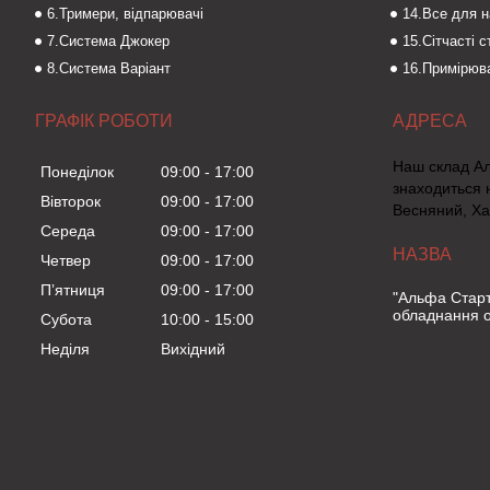
6.Тримери, відпарювачі
14.Все для 
7.Система Джокер
15.Сітчасті 
8.Система Варіант
16.Примірюва
ГРАФІК РОБОТИ
Наш склад А
Понеділок
09:00
17:00
знаходиться 
Вівторок
09:00
17:00
Весняний, Ха
Середа
09:00
17:00
Четвер
09:00
17:00
Пʼятниця
09:00
17:00
"Альфа Старт
обладнання о
Субота
10:00
15:00
Неділя
Вихідний