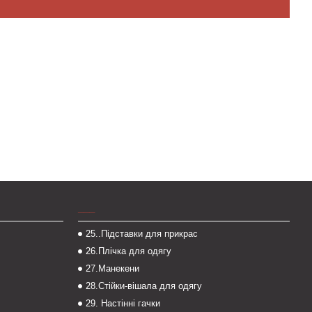
___
25..Підставки для прикрас
26.Плічка для одягу
27.Манекени
28.Стійки-вішала для одягу
29. Настінні гачки