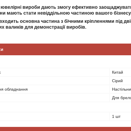
 ювелірні вироби дають змогу ефективно заощаджувати 
они мають стати невіддільною частиною вашого бізнесу
входить основна частина з бічними кріпленнями під дві 
х валиків для демонстрації виробів.
ки
к
Китай
Сірий
ня обладнання
Настільн
Для брелок
1 шт