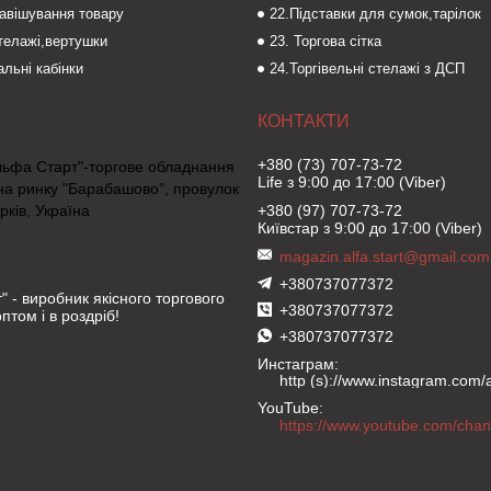
навішування товару
22.Підставки для сумок,тарілок
стелажі,вертушки
23. Торгова сітка
льні кабінки
24.Торгівельні стелажі з ДСП
+380 (73) 707-73-72
льфа Старт"-торгове обладнання
Life з 9:00 до 17:00 (Viber)
на ринку "Барабашово", провулок
рків, Україна
+380 (97) 707-73-72
Київстар з 9:00 до 17:00 (Viber)
magazin.alfa.start@gmail.com
+380737077372
" - виробник якісного торгового
+380737077372
птом і в роздріб!
+380737077372
Инстаграм
http (s)://www.instagram.com/al
YouTube