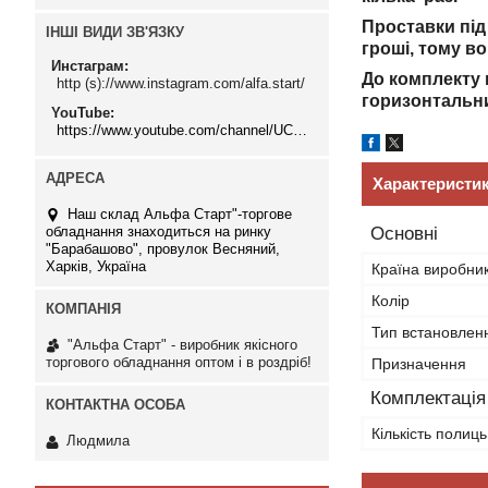
Проставки під
ІНШІ ВИДИ ЗВ'ЯЗКУ
гроші, тому в
Инстаграм
До комплекту 
http (s)://www.instagram.com/alfa.start/
горизонтальни
YouTube
https://www.youtube.com/channel/UCMzwfuPdxogFIKF_nELVFNw
Характеристи
Наш склад Альфа Старт"-торгове
обладнання знаходиться на ринку
Основні
"Барабашово", провулок Весняний,
Харків, Україна
Країна виробни
Колір
Тип встановлен
"Альфа Старт" - виробник якісного
торгового обладнання оптом і в роздріб!
Призначення
Комплектація
Кількість полиць
Людмила