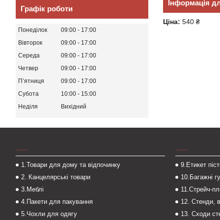
Інформація д
Графік роботи
Ціна:
540 ₴
Понеділок
09:00
17:00
Вівторок
09:00
17:00
Середа
09:00
17:00
Четвер
09:00
17:00
Пʼятниця
09:00
17:00
Субота
10:00
15:00
Неділя
Вихідний
___
___
1.Товари для дому та відпочинку
9.Етикет піс
2. Канцелярські товари
10.Багажні г
3.Меблі
11.Стрейч-пл
4.Пакети для пакування
12. Стенди, 
5.Чохли для одягу
13. Сходи с