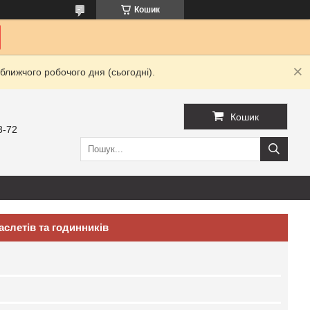
Кошик
ближчого робочого дня (сьогодні).
Кошик
3-72
аслетів та годинників