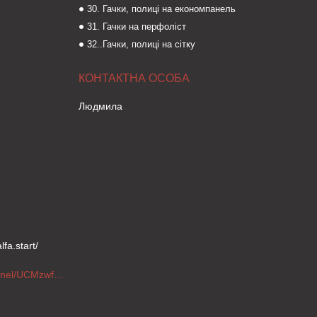
30. Гачки, полиці на економпанель
31. Гачки на перфоліст
32..Гачки, полиці на сітку
Людмила
fa.start/
https://www.youtube.com/channel/UCMzwfuPdxogFIKF_nELVFNw