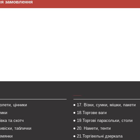
ля замовлення
___
толети, цінники
17. Візки, сумки, мішки, пакети
умки
18.Торгове ваги
івка та скотч
19.Торгові парасольки, столи
вивіски, таблички
20. Намети, тенти
темянки
21.Торгівельні дзеркала