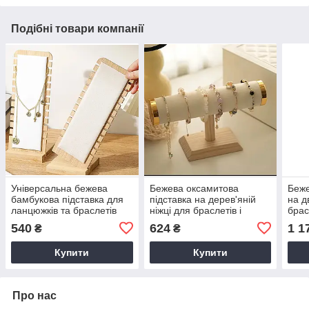
Подібні товари компанії
Універсальна бежева
Бежева оксамитова
Беже
бамбукова підставка для
підставка на дерев'яній
на д
ланцюжків та браслетів
ніжці для браслетів і
брас
годинників
540
624
1 1
₴
₴
Купити
Купити
Про нас