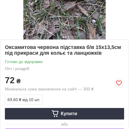
Оксамитова червона підставка б/в 15х13,5см
під прикраси для кольє та ланцюжків
Готово до відправки
Опт і роздріб
72
₴
Мінімальна сума замовлення на сайті — 300 ₴
69,60 ₴
від 10 шт.
Купити
або