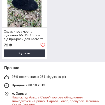
Оксамитова чорна
підставка б/в 15х13,5см
під прикраси для кольє та
ланцюжків
72
₴
Купити
Про нас
96% позитивних з 231 відгука за рік
Працює з 06.10.2013
м. Харків
Наш склад Альфа Старт"-торгове обладнання
знаходиться на ринку "Барабашово", провулок Весняний,
Харків, Україна