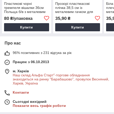
Пластикові чорні
Прозорі пластмасові
Біла
тремпеля вішалки 36см
плічка 38,5 см із
плеч
Польща б/в з металевим
металевим гачком для
мета
гачком для одягу
одягу з перекладиною
80
35,90
35,
₴/упаковка
₴
Купити
Купити
Про нас
96% позитивних з 231 відгука за рік
Працює з 06.10.2013
м. Харків
Наш склад Альфа Старт"-торгове обладнання
знаходиться на ринку "Барабашово", провулок Весняний,
Харків, Україна
Контакти
Сьогодні вихідний
Показати весь графік роботи