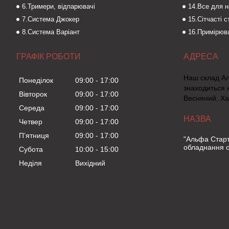
6.Тримери, відпарювачі
14.Все для 
7.Система Джокер
15.Сітчасті 
8.Система Варіант
16.Примірюва
ГРАФІК РОБОТИ
Наш склад А
Понеділок
09:00
17:00
знаходиться 
Вівторок
09:00
17:00
Весняний, Ха
Середа
09:00
17:00
Четвер
09:00
17:00
Пʼятниця
09:00
17:00
"Альфа Старт
обладнання о
Субота
10:00
15:00
Неділя
Вихідний