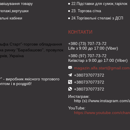
навішування товару
22.Підставки для сумок,тарілок
стелажі,вертушки
23. Торгова сітка
льні кабінки
24.Торгівельні стелажі з ДСП
+380 (73) 707-73-72
льфа Старт"-торгове обладнання
Life з 9:00 до 17:00 (Viber)
на ринку "Барабашово", провулок
рків, Україна
+380 (97) 707-73-72
Київстар з 9:00 до 17:00 (Viber)
magazin.alfa.start@gmail.com
+380737077372
" - виробник якісного торгового
+380737077372
птом і в роздріб!
+380737077372
Инстаграм
http (s)://www.instagram.com/al
YouTube