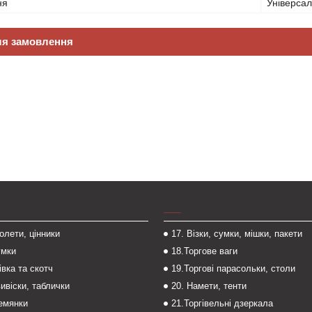
ня
Універса
ля замовлення
___
толети, цінники
17. Візки, сумки, мішки, пакети
умки
18.Торгове ваги
івка та скотч
19.Торгові парасольки, столи
вивіски, таблички
20. Намети, тенти
темянки
21.Торгівельні дзеркала