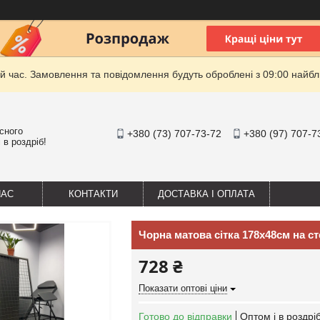
й час. Замовлення та повідомлення будуть оброблені з 09:00 найбли
існого
+380 (73) 707-73-72
+380 (97) 707-7
 в роздріб!
НАС
КОНТАКТИ
ДОСТАВКА І ОПЛАТА
Чорна матова сітка 178х48см на ст
728 ₴
Показати оптові ціни
Готово до відправки
Оптом і в роздрі