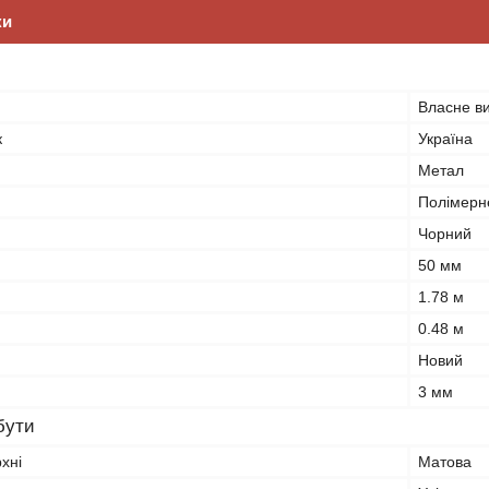
ки
Власне в
к
Україна
Метал
Полімерн
Чорний
50 мм
1.78 м
0.48 м
Новий
3 мм
бути
хні
Матова