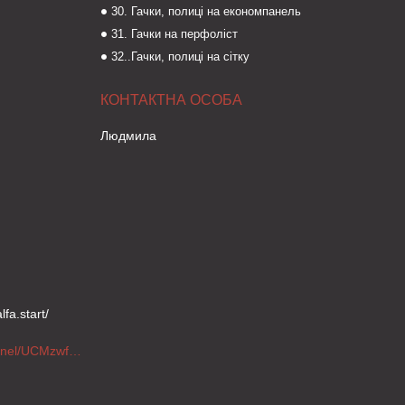
30. Гачки, полиці на економпанель
31. Гачки на перфоліст
32..Гачки, полиці на сітку
Людмила
fa.start/
https://www.youtube.com/channel/UCMzwfuPdxogFIKF_nELVFNw