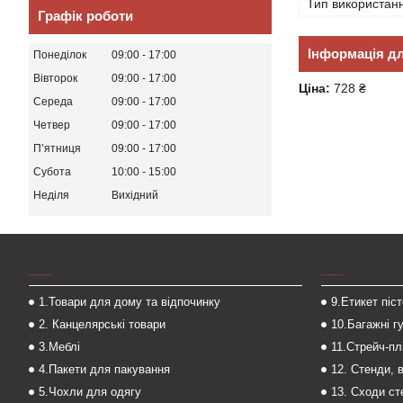
Тип використан
Графік роботи
Інформація д
Понеділок
09:00
17:00
Вівторок
09:00
17:00
Ціна:
728 ₴
Середа
09:00
17:00
Четвер
09:00
17:00
Пʼятниця
09:00
17:00
Субота
10:00
15:00
Неділя
Вихідний
___
___
1.Товари для дому та відпочинку
9.Етикет піс
2. Канцелярські товари
10.Багажні г
3.Меблі
11.Стрейч-пл
4.Пакети для пакування
12. Стенди, 
5.Чохли для одягу
13. Сходи с