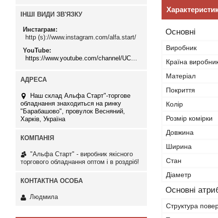
Характеристи
ІНШІ ВИДИ ЗВ'ЯЗКУ
Инстаграм
Основні
http (s)://www.instagram.com/alfa.start/
Виробник
YouTube
https://www.youtube.com/channel/UCMzwfuPdxogFIKF_nELVFNw
Країна виробни
Матеріал
Покриття
Наш склад Альфа Старт"-торгове
обладнання знаходиться на ринку
Колір
"Барабашово", провулок Весняний,
Розмір комірки
Харків, Україна
Довжина
Ширина
"Альфа Старт" - виробник якісного
Стан
торгового обладнання оптом і в роздріб!
Діаметр
Основні атри
Людмила
Структура повер