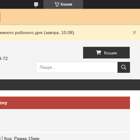
Кошик
жчого робочого дня (завтра, 10.08).
Кошик
3-72
ену
б
Код:
Рамка 15мм