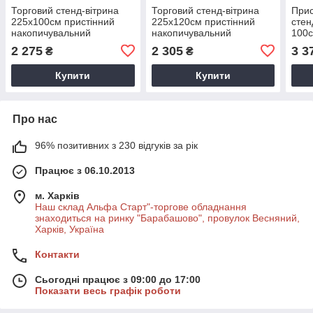
Торговий стенд-вітрина
Торговий стенд-вітрина
Прис
225х100см пристінний
225х120см пристінний
стен
накопичувальний
накопичувальний
100с
2 275
2 305
3 3
₴
₴
Купити
Купити
Про нас
96% позитивних з 230 відгуків за рік
Працює з 06.10.2013
м. Харків
Наш склад Альфа Старт"-торгове обладнання
знаходиться на ринку "Барабашово", провулок Весняний,
Харків, Україна
Контакти
Сьогодні працює з 09:00 до 17:00
Показати весь графік роботи